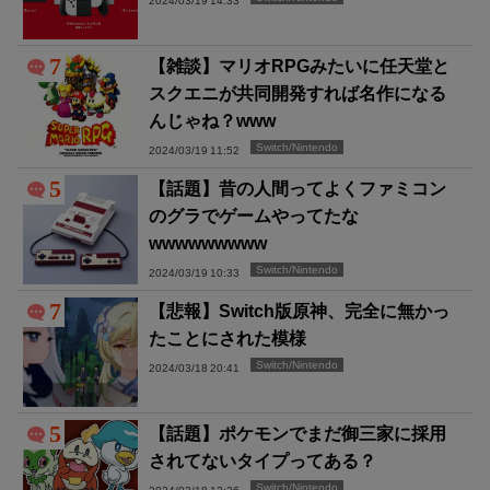
2024/03/19 14:33
7
【雑談】マリオRPGみたいに任天堂と
スクエニが共同開発すれば名作になる
んじゃね？www
Switch/Nintendo
2024/03/19 11:52
5
【話題】昔の人間ってよくファミコン
のグラでゲームやってたな
wwwwwwwww
Switch/Nintendo
2024/03/19 10:33
7
【悲報】Switch版原神、完全に無かっ
たことにされた模様
Switch/Nintendo
2024/03/18 20:41
5
【話題】ポケモンでまだ御三家に採用
されてないタイプってある？
Switch/Nintendo