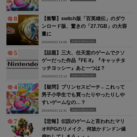
2024/03/23 11:45
8
【衝撃】switch版「百英雄伝」のダウ
ンロード版、驚きの「27.7GB」の大容
量に
Switch/Nintendo
2024/03/22 14:08
5
【話題】三大、任天堂のゲームでクソ
ゲーだった作品『FE if』『キャッチタ
ッチヨッシー』あと一つは？
Switch/Nintendo
2024/03/22 12:14
4
【疑問】プリンセスピーチ←これって
男子小学生でも買ったりやったりしや
すいゲームなの…？
Switch/Nintendo
2024/03/21 12:31
7
【悲報】伝説のゲームと言われたマリ
オRPGのリメイク、何故かドンドン値
崩れしてしまう・・・