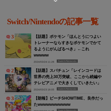
Switch/Nintendoの記事一覧
3
【話題】ポケモン「ほんとうにつよい
トレーナーならすきなポケモンでかて
るようにがんばるべき」←これ
wwwww
Switch/Nintendo
2024/03/24 11:26
2
【話題】スパチュン「レインコードは
世界の売上30万突破、ここから続編や
テレビアニメで大きくしていきたい」
Switch/Nintendo
2024/03/23 16:05
3
【朗報】ピーチSHOWTIME、良作だっ
たwwwwwwwwwww
Switch/Nintendo