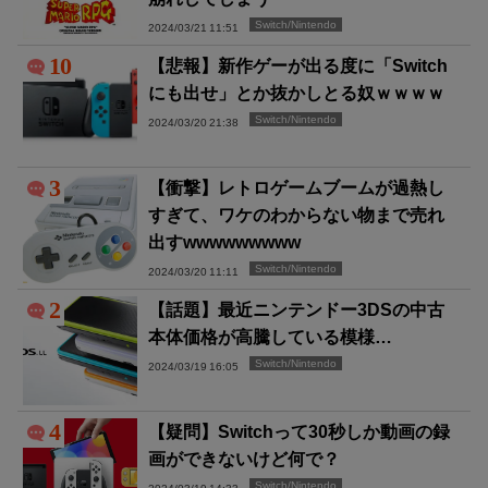
Switch/Nintendo
2024/03/21 11:51
10
【悲報】新作ゲーが出る度に「Switch
にも出せ」とか抜かしとる奴ｗｗｗｗ
Switch/Nintendo
2024/03/20 21:38
3
【衝撃】レトロゲームブームが過熱し
すぎて、ワケのわからない物まで売れ
出すwwwwwwwww
Switch/Nintendo
2024/03/20 11:11
2
【話題】最近ニンテンドー3DSの中古
本体価格が高騰している模様…
Switch/Nintendo
2024/03/19 16:05
4
【疑問】Switchって30秒しか動画の録
画ができないけど何で？
Switch/Nintendo