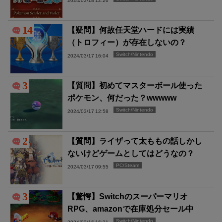
2024/03/18 12:26
14
【疑問】何故任天堂ハードには実績
（トロフィー）が存在しないの？
Switch/Nintendo
2024/03/17 16:04
3
【質問】初めてマスターボール使った
ポケモン、何だった？wwwww
Switch/Nintendo
2024/03/17 12:58
2
【質問】ライザって太ももの話しかし
ないけどゲームとしてはどうなの？
PC/Steam
2024/03/17 09:55
3
【驚愕】Switchのスーパーマリオ
RPG、amazonで在庫処分セール中
Switch/Nintendo