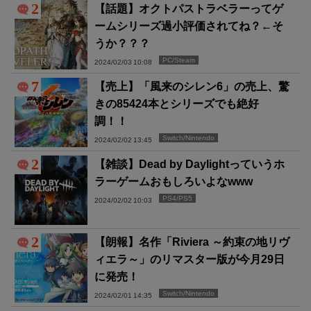
2
【話題】オクトパストラベラーってゲ
ームシリーズ過小評価されてね？←そ
うか？？？
PC/Steam
2024/02/03 10:08
7
【売上】「風来のシレン6」の売上、驚
きの85424本とシリーズでも絶好
調！！
Switch/Nintendo
2024/02/02 13:45
2
【雑談】Dead by Daylightっていうホ
ラーゲームおもしろいよなwww
PS4/PS5
2024/02/02 10:03
2
【朗報】名作「Riviera ～約束の地リヴ
ィエラ～」のリマスター版が今月29日
に発売！
Switch/Nintendo
2024/02/01 14:35