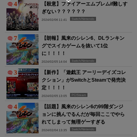
4
【殺意】ファイアーエムブレムif難しす
ぎない？？？？？？
Switch/Nintendo
2024/02/06 11:41
7
【朗報】風来のシレン6、DLランキン
グでスイカゲームを抜いて1位
に！！！！
Switch/Nintendo
2024/02/05 14:04
3
【新作】「遊戯王 アーリーデイズコレ
クション」がSwitchとSteamで発売決
定！！！！
PC/Steam
2024/02/05 13:05
4
【話題】風来のシレン6の99階ダンジ
ョンに挑んでるんだが毎回ここでやら
れてしまって無理ゲーすぎる
Switch/Nintendo
2024/02/04 13:35