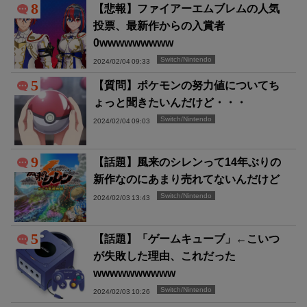
8
【悲報】ファイアーエムブレムの人気
投票、最新作からの入賞者
0wwwwwwwww
Switch/Nintendo
2024/02/04 09:33
5
【質問】ポケモンの努力値についてち
ょっと聞きたいんだけど・・・
Switch/Nintendo
2024/02/04 09:03
9
【話題】風来のシレンって14年ぶりの
新作なのにあまり売れてないんだけど
Switch/Nintendo
2024/02/03 13:43
5
【話題】「ゲームキューブ」←こいつ
が失敗した理由、これだった
wwwwwwwwww
Switch/Nintendo
2024/02/03 10:26