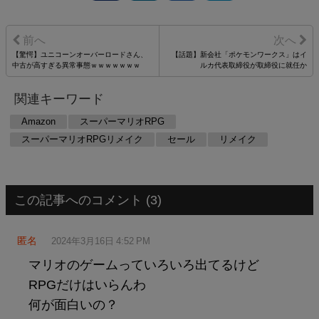
【驚愕】ユニコーンオーバーロードさん、
【話題】新会社「ポケモンワークス」はイ
中古が高すぎる異常事態ｗｗｗｗｗｗｗ
ルカ代表取締役が取締役に就任か
関連キーワード
Amazon
スーパーマリオRPG
スーパーマリオRPGリメイク
セール
リメイク
この記事へのコメント (3)
匿名
2024年3月16日 4:52 PM
マリオのゲームっていろいろ出てるけど
RPGだけはいらんわ
何が面白いの？