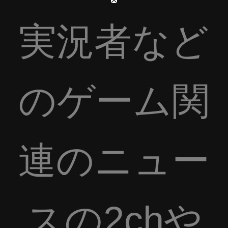
実況者など
のゲーム関
連のニュー
スの2chや