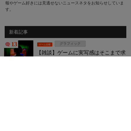
報やゲーム好きには見逃せないニュースネタをお知らせしていま
す。
新着記事
13
グラフィック
ゲーム全般
【雑談】ゲームに実写感はそこまで求
めてないけど、グラがしょぼかったら
許せない理由、コレだったwww
2024.05.07
14
一番くじ
ネタ/話題
カップル「あ、まだA賞あるやん！あ
と20枚ぐらいかぁ。A賞出るまで1枚
ずつ引いていこうかな。」店員
「！？？？？」
2024.05.06