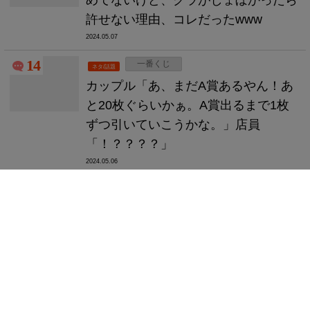
めてないけど、グラがしょぼかったら
許せない理由、コレだったwww
2024.05.07
14
一番くじ
ネタ/話題
カップル「あ、まだA賞あるやん！あ
と20枚ぐらいかぁ。A賞出るまで1枚
ずつ引いていこうかな。」店員
「！？？？？」
2024.05.06
5
アニメ
アニメ/マンガ
【画像】今期アニメの評価一覧、発
表！！！！
2024.05.06
8
HELLDIVERS 2
PC/Steam
【速報】Steam版「ヘルダイバー2」