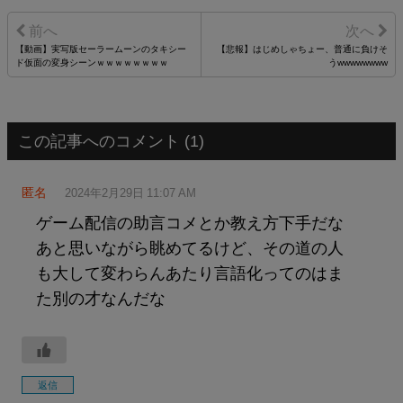
【動画】実写版セーラームーンのタキシー
【悲報】はじめしゃちょー、普通に負けそ
ド仮面の変身シーンｗｗｗｗｗｗｗｗ
うwwwwwwww
この記事へのコメント (1)
匿名
2024年2月29日 11:07 AM
ゲーム配信の助言コメとか教え方下手だな
あと思いながら眺めてるけど、その道の人
も大して変わらんあたり言語化ってのはま
た別の才なんだな
返信