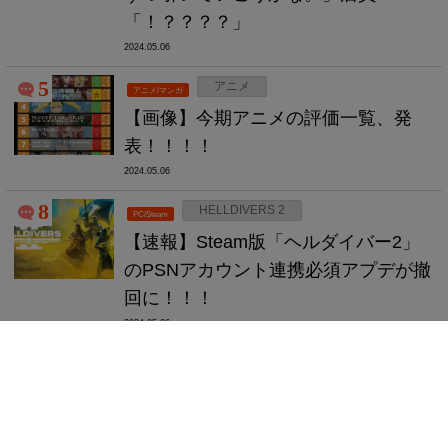
「！？？？？」
2024.05.06
5
アニメ
アニメ/マンガ
【画像】今期アニメの評価一覧、発
表！！！！
2024.05.06
8
HELLDIVERS 2
PC/Steam
【速報】Steam版「ヘルダイバー2」
のPSNアカウント連携必須アプデが撤
回に！！！
2024.05.06
8
モンハン
ゲーム全般
【質問】「モンスターハンター」の最
高傑作はけっきょくのところどれな