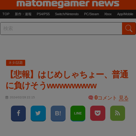
TOP
新作・速報
PS4/PS5
Switch/Nintendo
PC/Steam
Xbox
App/Mobile
ネタ/話題
【悲報】はじめしゃちょー、普通
に負けそうwwwwwwww
0
コメント
見る
2024/02/28 22:15
LINE