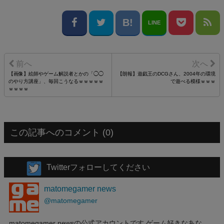
LINE
【画像】絵師やゲーム解説者とかの「◯◯
【朗報】遊戯王のDCGさん、2004年の環境
のやり方講座」、毎回こうなるｗｗｗｗｗ
で遊べる模様ｗｗｗ
ｗｗｗｗ
この記事へのコメント (0)
Twitterフォローしてください
matomegamer news
@matomegamer
matomegamer newsの公式アカウントです ゲーム好きなあな