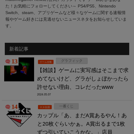
た！お気軽にフォローしてください～ PS4/PS5、Nintendo
Switch、steam、アプリゲームなど様々なゲームに関する速報情
報やゲーム好きには見逃せないニュースネタをお知らせしていま
す。
新着記事
13
グラフィック
ゲーム全般
【雑談】ゲームに実写感はそこまで求
めてないけど、グラがしょぼかったら
許せない理由、コレだったwww
2024.05.07
14
一番くじ
ネタ/話題
カップル「あ、まだA賞あるやん！あ
と20枚ぐらいかぁ。A賞出るまで1枚
ずつ引いていこうかな。」店員