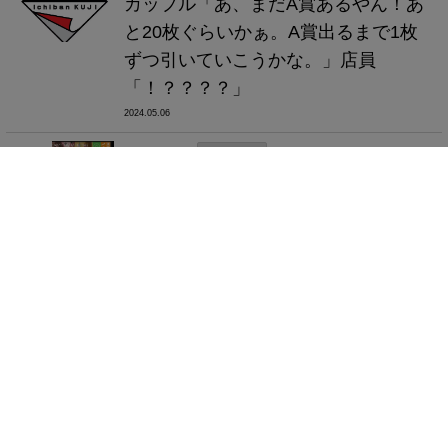
カップル「あ、まだA賞あるやん！あ
と20枚ぐらいかぁ。A賞出るまで1枚
ずつ引いていこうかな。」店員
「！？？？？」
2024.05.06
5
アニメ
アニメ/マンガ
【画像】今期アニメの評価一覧、発
表！！！！
2024.05.06
8
HELLDIVERS 2
PC/Steam
【速報】Steam版「ヘルダイバー2」
のPSNアカウント連携必須アプデが撤
回に！！！
2024.05.06
8
モンハン
ゲーム全般