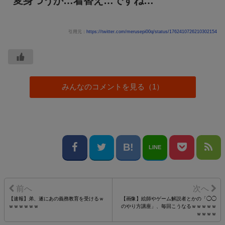
変身つうか…着替え…ですね…
引用元：
https://twitter.com/merusepi00q/status/1762410726210302154
みんなのコメントを見る（1）
LINE
【速報】弟、遂にあの義務教育を受けるｗ
【画像】絵師やゲーム解説者とかの「◯◯
ｗｗｗｗｗｗ
のやり方講座」、毎回こうなるｗｗｗｗｗ
ｗｗｗｗ