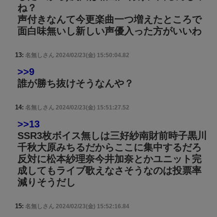
ね？
声付きなんて今更楽曲一つ増えたところで
面白味無いし新しい声優入った方がいいわ
13:
名無しさん
2024/02/23(金) 15:50:04.82
>>9
誰が勝ち抜けそうなんや？
14:
名無しさん
2024/02/23(金) 15:51:27.52
>>13
SSR3枚ボイス無しは三好紗南財前時子黒川
千秋大原みちるだからここに集中するだろ
反対に松本紗理奈今井加奈とかユニット完
成してもライブ歌えなさそうなのは投票率
減りそうだし
15:
名無しさん
2024/02/23(金) 15:52:16.84