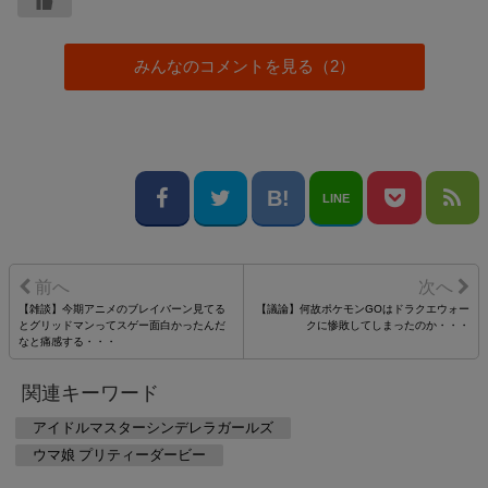
みんなのコメントを見る（2）
LINE
【雑談】今期アニメのブレイバーン見てる
【議論】何故ポケモンGOはドラクエウォー
とグリッドマンってスゲー面白かったんだ
クに惨敗してしまったのか・・・
なと痛感する・・・
関連キーワード
アイドルマスターシンデレラガールズ
ウマ娘 プリティーダービー