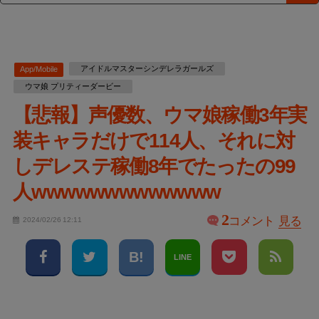
アイドルマスターシンデレラガールズ
App/Mobile
ウマ娘 プリティーダービー
【悲報】声優数、ウマ娘稼働3年実
装キャラだけで114人、それに対
しデレステ稼働8年でたったの99
人wwwwwwwwwwwww
2
コメント
見る
2024/02/26 12:11
LINE