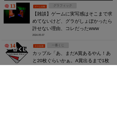
13
グラフィック
ゲーム全般
【雑談】ゲームに実写感はそこまで求
めてないけど、グラがしょぼかったら
許せない理由、コレだったwww
2024.05.07
14
一番くじ
ネタ/話題
カップル「あ、まだA賞あるやん！あ
と20枚ぐらいかぁ。A賞出るまで1枚
ずつ引いていこうかな。」店員
「！？？？？」
2024.05.06
5
アニメ
アニメ/マンガ
【画像】今期アニメの評価一覧、発
表！！！！
2024.05.06