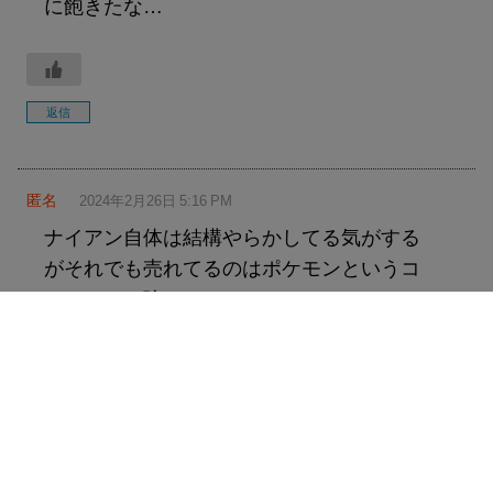
に飽きたな…
返信
匿名
2024年2月26日 5:16 PM
ナイアン自体は結構やらかしてる気がする
がそれでも売れてるのはポケモンというコ
ンテンツの強さか
返信