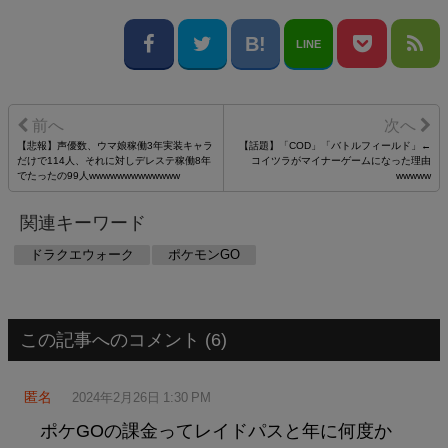
LINE
【悲報】声優数、ウマ娘稼働3年実装キャラ
【話題】「COD」「バトルフィールド」←
だけで114人、それに対しデレステ稼働8年
コイツラがマイナーゲームになった理由
でたったの99人wwwwwwwwwwwww
wwwww
関連キーワード
ドラクエウォーク
ポケモンGO
この記事へのコメント (6)
匿名
2024年2月26日 1:30 PM
ポケGOの課金ってレイドパスと年に何度か