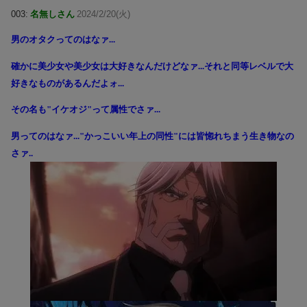
003:
名無しさん
2024/2/20(火)
男のオタクってのはなァ...
確かに美少女や美少女は大好きなんだけどなァ...それと同等レベルで大
好きなものがあるんだよォ...
その名も"イケオジ"って属性でさァ...
男ってのはなァ..."かっこいい年上の同性"には皆惚れちまう生き物なの
さァ..