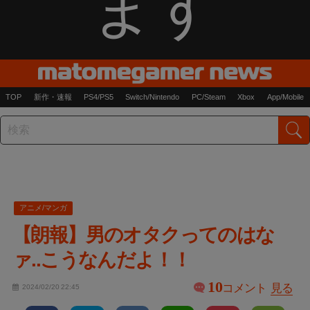
ます
TOP
新作・速報
PS4/PS5
Switch/Nintendo
PC/Steam
Xbox
App/Mobile
アニメ/マンガ
【朗報】男のオタクってのはな
ァ..こうなんだよ！！
10
コメント
見る
2024/02/20 22:45