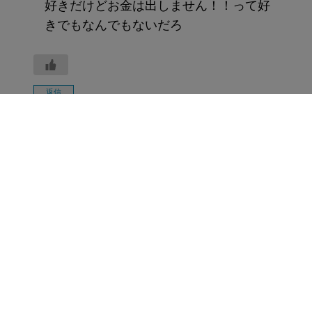
好きだけどお金は出しません！！って好
きでもなんでもないだろ
返信
匿名
2024年2月21日 3:07 PM
男オタクはキモイ上に金出さないってX
で回ってきたぞ
返信
匿名
2024年2月22日 3:29 PM
美少女＞＞＞美少年・イケメン＞＞＞＞
シブいおっさん