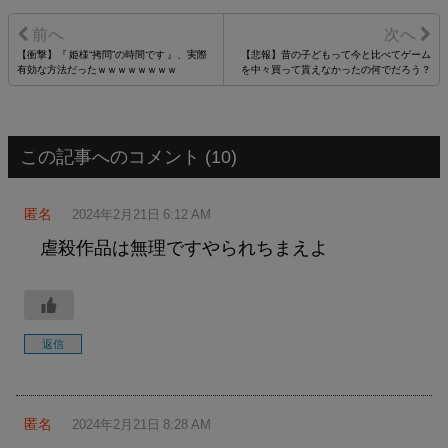
【衝撃】『 姫様“拷問”の時間です 』、実際
【悲報】昔の子どもって今と比べてゲーム
有効な方法だったｗｗｗｗｗｗｗｗ
を中々買って貰えなかったの何でだろう？
この記事へのコメント (10)
匿名
2024年2月21日 6:12 AM
虐殺作品は無理ですやられちまえよ
返信
匿名
2024年2月21日 8:28 AM