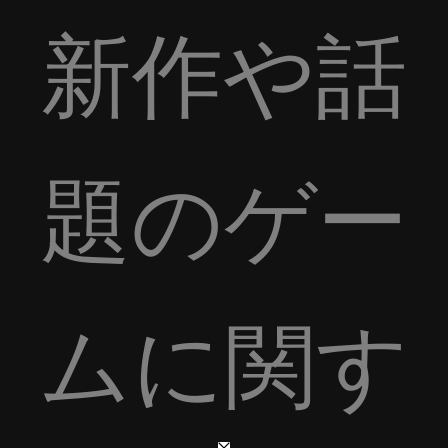
新作や話
題のゲー
ムに関す