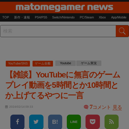
TOP
新作・速報
PS4/PS5
Switch/Nintendo
PC/Steam
Xbox
App/Mobile
Youtube
ゲーム実況
YouTube/SNS
ゲーム全般
【雑談】YouTubeに無言のゲーム
プレイ動画を5時間とか10時間と
か上げてるやつに一言
7
コメント
見る
2024/02/14 09:33
LINE