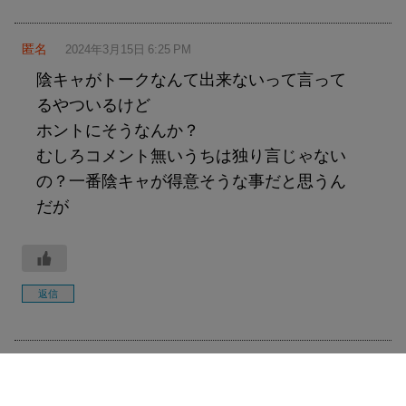
匿名
2024年3月15日 6:25 PM
陰キャがトークなんて出来ないって言って
るやついるけど
ホントにそうなんか？
むしろコメント無いうちは独り言じゃない
の？一番陰キャが得意そうな事だと思うん
だが
返信
Twitterフォローしてください