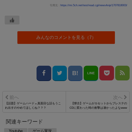
引用元：
https://mi.5ch.net/test/read.cgi/news4vip/1707818003/
みんなのコメントを見る（7）
LINE
【話題】ゲームハード←真面目な話もうこ
【懐古】ゲームがカセットからプレステの
れ出すのやめてほしくね？？？
CDに変わった時の衝撃は凄かったよなwww
関連キーワード
Youtube
ゲーム実況