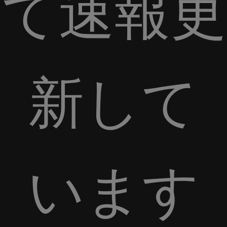
て速報更
新して
います