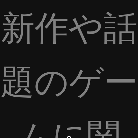
新作や話
題のゲー
ムに関