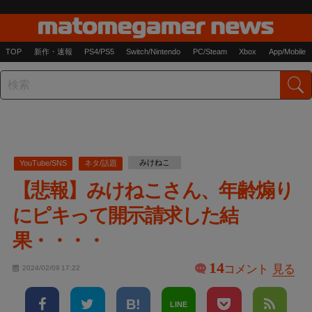
TOP
新作・速報
PS4/PS5
Switch/Nintendo
PC/Steam
Xbox
App/Mobile
みけねこ
YouTube/SNS
ネタ/話題
【悲報】みけねこさん、年齢煽り
にピキって開示請求した結
果・・・・
14
コメント
見る
2024/02/09 17:22
LINE