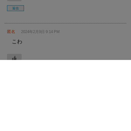
返信
匿名
2024年2月9日 9:14 PM
こわ
返信
匿名
2024年2月9日 10:08 PM
直後に本人のものかもしれない
訴えられないと思ってるのアンチちゃんた
ちが
アンチスレに書き込みをしていたことが元