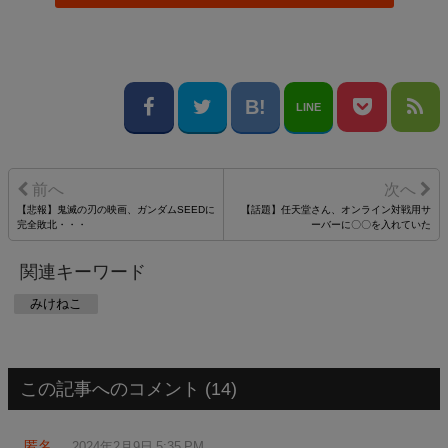
LINE
【悲報】鬼滅の刃の映画、ガンダムSEEDに
【話題】任天堂さん、オンライン対戦用サ
完全敗北・・・
ーバーに〇〇を入れていた
関連キーワード
みけねこ
この記事へのコメント (14)
匿名
2024年2月9日 5:35 PM