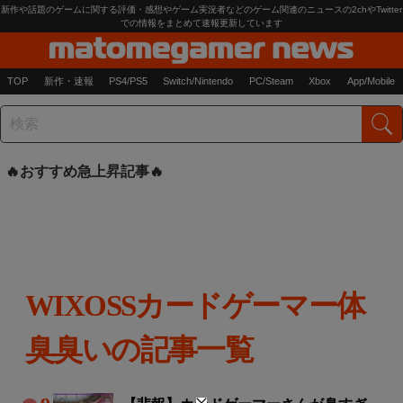
新作や話題のゲームに関する評価・感想やゲーム実況者などのゲーム関連のニュースの2chやTwitter
での情報をまとめて速報更新しています
TOP
新作・速報
PS4/PS5
Switch/Nintendo
PC/Steam
Xbox
App/Mobile
おすすめ急上昇記事
WIXOSSカードゲーマー体
臭臭いの記事一覧