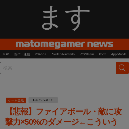
ます
TOP
新作・速報
PS4/PS5
Switch/Nintendo
PC/Steam
Xbox
App/Mobile
DARK SOULS
ゲーム全般
【悲報】ファイアボール・敵に攻
撃力×50%のダメージ←こういう