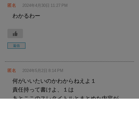
匿名
2024年4月30日 11:27 PM
わかるわー
返信
匿名
2024年5月2日 8:14 PM
何がいいたいのかわからねえよ１
責任持って書けよ、１は
あとここのスレタイトルとまとめた内容が
合って無くね？
・ファイアーボールって名前の付け方が悪
いのか