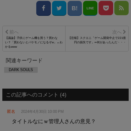
LINE
【議論】子供にゲーム機を買う？買わな
【悲報】スクエニ「ゲーム開発中止で221億
い？「買わないとバケモノになるぞw」←わ
円の損失です」⇐何があったんだ・・・
かるwww
関連キーワード
DARK SOULS
この記事へのコメント (4)
匿名
2024年4月30日 10:00 PM
タイトルなにｗ管理人さんの意見？