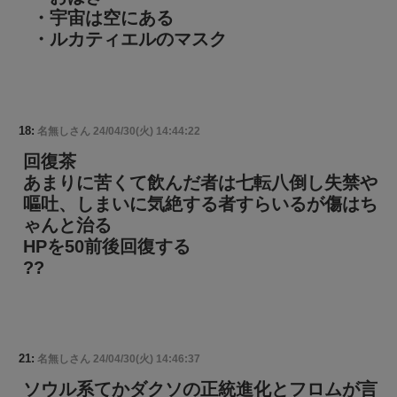
・宇宙は空にある
・ルカティエルのマスク
18:
名無しさん
24/04/30(火) 14:44:22
回復茶
あまりに苦くて飲んだ者は七転八倒し失禁や
嘔吐、しまいに気絶する者すらいるが傷はち
ゃんと治る
HPを50前後回復する
??
21:
名無しさん
24/04/30(火) 14:46:37
ソウル系てかダクソの正統進化とフロムが言