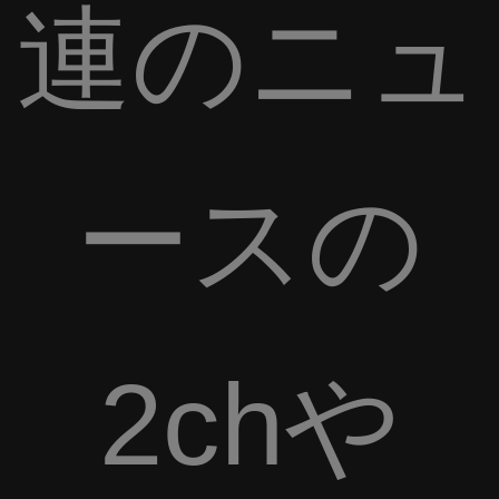
連のニュ
ースの
2chや