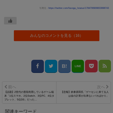
引用元：
https://twitter.com/favoga_/status/1784706909833998743
みんなのコメントを見る（16）
LINE
【話題】Z世代の普段利用しているゲーム端
【悲報】鉄拳原田氏「ゲーセンに来てる人
末「1位スマホ、2位Switch、3位PC、4位タ
は金の計算が出来ないバカばかり」
ブレット、5位DS」だった…
関連キーワード