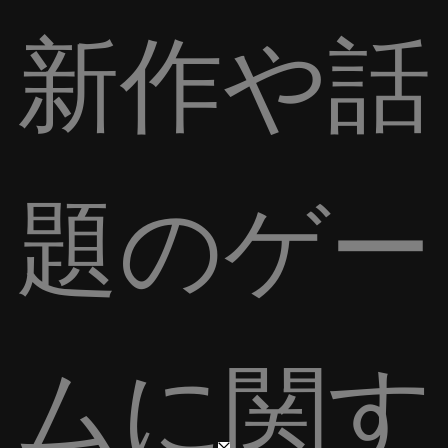
新作や話
題のゲー
ムに関す