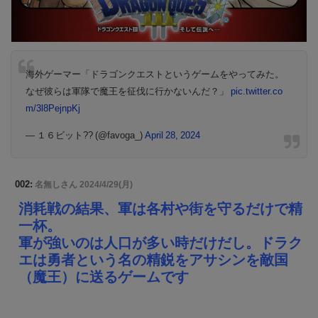
海外ゲーマー「ドラゴンクエストというゲームをやってみた。
なぜ彼らは軍隊で魔王を征伐に行かないんだ？」
pic.twitter.co
m/3l8PejnpKj
— １６ビット?? (@favoga_)
April 28, 2024
002:
名無しさん
2024/4/29(月)
消耗戦の結果、軍は各村や街を守るだけで精
一杯。
軍が強いのは人口が多い時だけだし。ドラク
エは勇者という名の精鋭をアサシンを敵国
（魔王）に送るゲームです