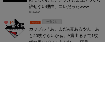
めてないけど、グラがしょぼかったら
許せない理由、コレだったwww
2024.05.07
14
一番くじ
ネタ/話題
カップル「あ、まだA賞あるやん！あ
と20枚ぐらいかぁ。A賞出るまで1枚
ずつ引いていこうかな。」店員
「！？？？？」
2024.05.06
5
アニメ
アニメ/マンガ
【画像】今期アニメの評価一覧、発
表！！！！
2024.05.06
8
HELLDIVERS 2
PC/Steam
【速報】Steam版「ヘルダイバー2」