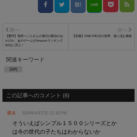
LINE
【驚愕】兎田ぺこらさんの連日の配信のお
【悲報】ONE PIECEの世界、海に沈む模様
かげか、あのゲームがAmazonランキング
60位に浮上！
関連キーワード
10代
この記事へのコメント (8)
匿名
2024年4月27日 12:16 PM
そういえばシンプル１５００シリーズとか
は今の世代の子たちはわからないか