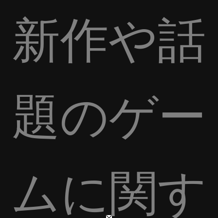
新作や話
題のゲー
ムに関す