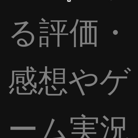
る評価・
感想やゲ
ーム実況