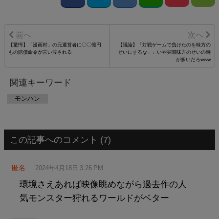
【驚愕】「漫画村」の元運営者に〇〇億円
【議論】「対戦ゲームで負けたのを味方の
もの賠償命令が言い渡される
せいにするな」←いや実際味方のせいの時
が多いだろwww
関連キーワード
モンハン
この記事へのコメント (7)
匿名
2024年4月18日 3:26 PM
環境さえあれば映像眺めながら過去作の人
気モンスター狩れるワールドがベター