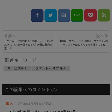
LINE
【ゲーム】「剣と魔法と学園モノ。」の1と
【朗報】サガシリーズ河津氏「サガフロ2の
2Gがリマスター版として4月26日に発売決
リマスターはもうちょっと待っててね」
定！！
関連キーワード
サービス終了
ファントム オブ キル
この記事へのコメント (7)
匿名
2024年4月2日 4:40 PM