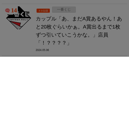
14
一番くじ
ネタ/話題
カップル「あ、まだA賞あるやん！あ
と20枚ぐらいかぁ。A賞出るまで1枚
ずつ引いていこうかな。」店員
「！？？？？」
2024.05.06
5
アニメ
アニメ/マンガ
【画像】今期アニメの評価一覧、発
表！！！！
2024.05.06
8
HELLDIVERS 2
PC/Steam
【速報】Steam版「ヘルダイバー2」
のPSNアカウント連携必須アプデが撤
回に！！！