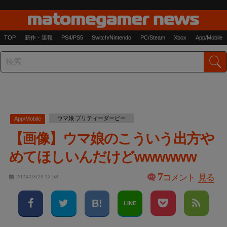
TOP
新作・速報
PS4/PS5
Switch/Nintendo
PC/Steam
Xbox
App/Mobile
ウマ娘 プリティーダービー
App/Mobile
【画像】ウマ娘のこういう出方や
めてほしいんだけどwwwwww
7
コメント
見る
2024/03/29 12:58
LINE