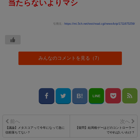
当たらないよりマシ
引用元：
https://mi.5ch.net/test/read.cgi/news4vip/1711675259/
みんなのコメントを見る（7）
LINE
【議論】メタスコアって今年になって急に
【疑問】結局格ゲーはどのコントローラー
信頼落ちてない？
でやればいいわけ？