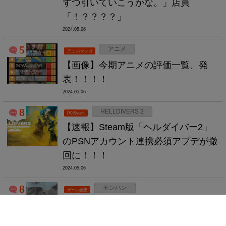
ずつ引いていこうかな。」店員
「！？？？？」
2024.05.06
5
アニメ
アニメ/マンガ
【画像】今期アニメの評価一覧、発
表！！！！
2024.05.06
8
HELLDIVERS 2
PC/Steam
【速報】Steam版「ヘルダイバー2」
のPSNアカウント連携必須アプデが撤
回に！！！
2024.05.06
8
モンハン
ゲーム全般
【質問】「モンスターハンター」の最
高傑作はけっきょくのところどれな