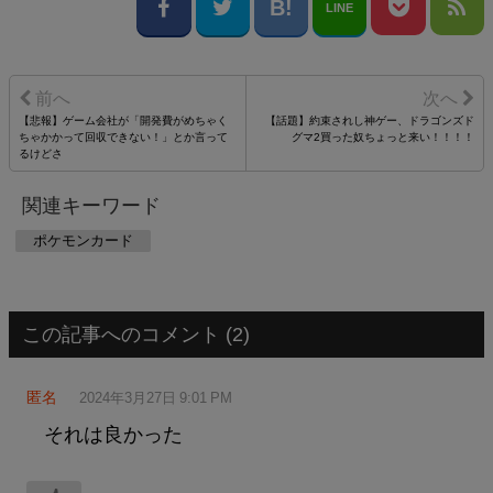
LINE
【悲報】ゲーム会社が「開発費がめちゃく
【話題】約束されし神ゲー、ドラゴンズド
ちゃかかって回収できない！」とか言って
グマ2買った奴ちょっと来い！！！！
るけどさ
関連キーワード
ポケモンカード
この記事へのコメント (2)
匿名
2024年3月27日 9:01 PM
それは良かった