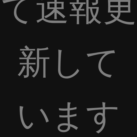
て速報更
新して
います