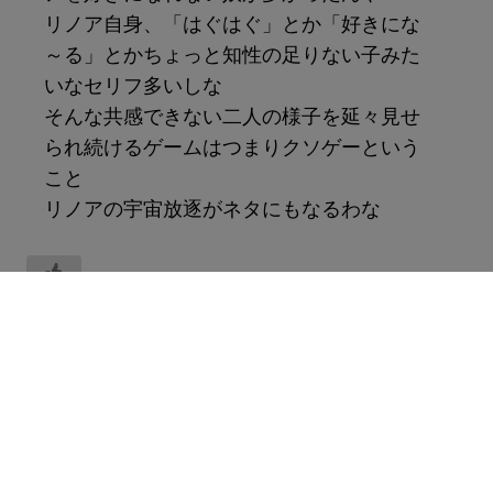
リノア自身、「はぐはぐ」とか「好きにな
～る」とかちょっと知性の足りない子みた
いなセリフ多いしな
そんな共感できない二人の様子を延々見せ
られ続けるゲームはつまりクソゲーという
こと
リノアの宇宙放逐がネタにもなるわな
返信
匿名
2024年3月22日 10:22 AM
ネットの意見を鵜呑みにしてる人って感
じ
リノア10代女子なんだし普通に女性と付