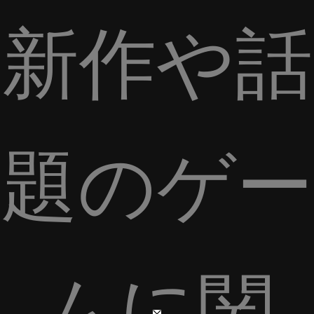
新作や話
題のゲー
ムに関