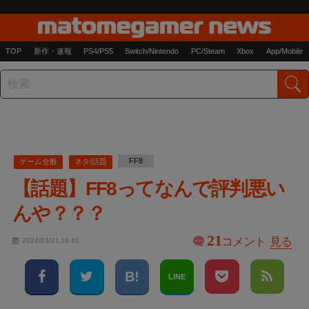
TOP
新作・速報
PS4/PS5
Switch/Nintendo
PC/Steam
Xbox
App/Mobile
FF8
ゲーム全般
ネタ/話題
【話題】FF8ってなんで評判悪い
んや？？？
21
コメント
見る
2024/03/21 18:41
LINE