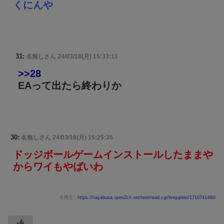
くにんや
31:
名無しさん
24/03/18(月) 15:33:11
>>28
EAって出たら終わりか
30:
名無しさん
24/03/18(月) 15:25:35
ドッジボールゲームインストールしたままや
からワイもやばいわ
引用元：
https://hayabusa.open2ch.net/test/read.cgi/livejupiter/1710741460/