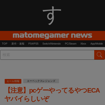
す
TOP
新作・速報
PS4/PS5
Switch/Nintendo
PC/Steam
Xbox
App/Mobile
エーペックスレジェンズ
セール情報
【注意】pcゲーやってるやつECA
ヤバイらしいぞ