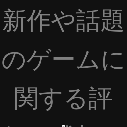
新作や話題
のゲームに
関する評