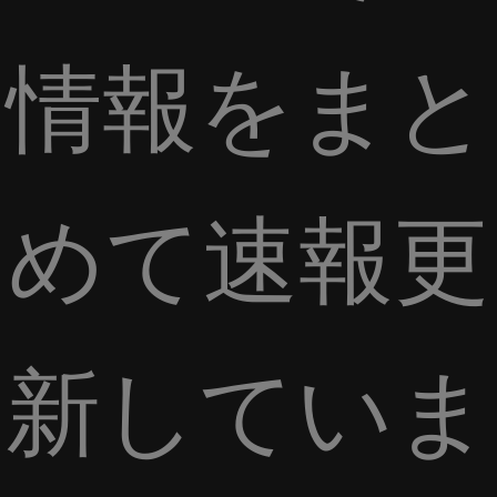
情報をまと
めて速報更
新していま