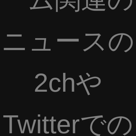
ニュースの
2chや
Twitterでの