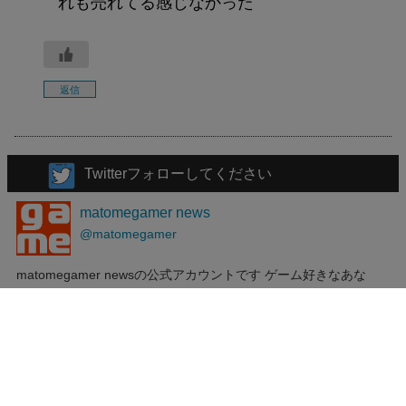
れも売れてる感じなかった
返信
Twitterフォローしてください
matomegamer news
@matomegamer
matomegamer newsの公式アカウントです ゲーム好きなあな
た！お気軽にフォローしてください～ PS4/PS5、Nintendo
Switch、steam、アプリゲームなど様々なゲームに関する速報情
報やゲーム好きには見逃せないニュースネタをお知らせしていま
す。