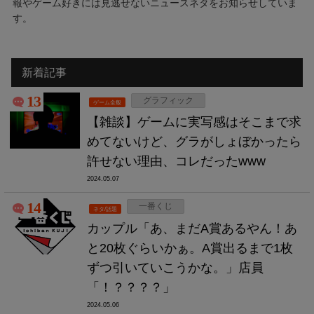
報やゲーム好きには見逃せないニュースネタをお知らせしていま
す。
新着記事
13
グラフィック
ゲーム全般
【雑談】ゲームに実写感はそこまで求
めてないけど、グラがしょぼかったら
許せない理由、コレだったwww
2024.05.07
14
一番くじ
ネタ/話題
カップル「あ、まだA賞あるやん！あ
と20枚ぐらいかぁ。A賞出るまで1枚
ずつ引いていこうかな。」店員
「！？？？？」
2024.05.06