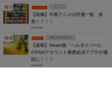
5
アニメ
アニメ/マンガ
【画像】今期アニメの評価一覧、発
表！！！！
2024.05.06
8
HELLDIVERS 2
PC/Steam
【速報】Steam版「ヘルダイバー2」
のPSNアカウント連携必須アプデが撤
回に！！！
2024.05.06
8
モンハン
ゲーム全般
【質問】「モンスターハンター」の最
高傑作はけっきょくのところどれな
の？
2024.05.06