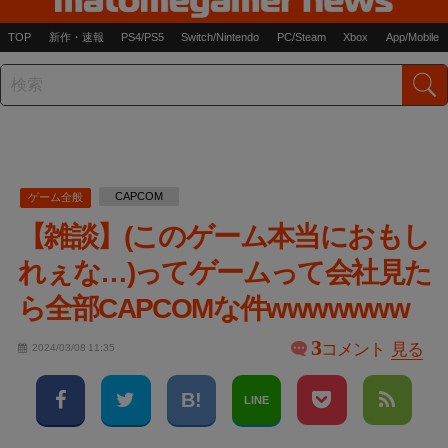
TOP
新作・速報
PS4/PS5
Switch/Nintendo
PC/Steam
Xbox
App/Mobile
CAPCOM
ゲーム全般
【雑談】(このゲーム本当におもし
れぇな…)ってゲームって会社見た
ら全部CAPCOMな件wwwwwww
3
コメント
見る
2024/03/08 11:35
LINE