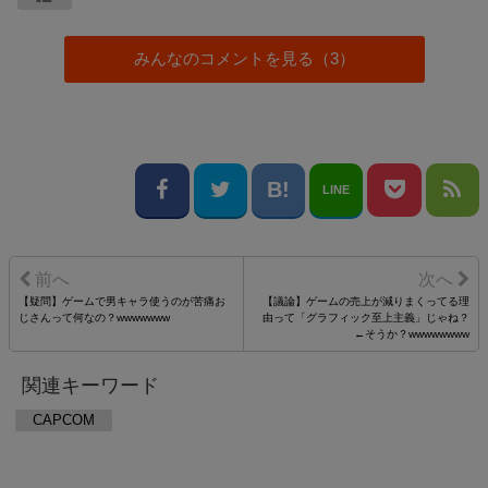
みんなのコメントを見る（3）
LINE
【疑問】ゲームで男キャラ使うのが苦痛お
【議論】ゲームの売上が減りまくってる理
じさんって何なの？wwwwwww
由って「グラフィック至上主義」じゃね？
←そうか？wwwwwwww
関連キーワード
CAPCOM