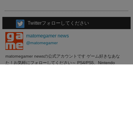
Twitterフォローしてください
matomegamer news
@matomegamer
matomegamer newsの公式アカウントです ゲーム好きなあな
た！お気軽にフォローしてください～ PS4/PS5、Nintendo
Switch、steam、アプリゲームなど様々なゲームに関する速報情
報やゲーム好きには見逃せないニュースネタをお知らせしていま
す。
新着記事
13
グラフィック
ゲーム全般
【雑談】ゲームに実写感はそこまで求