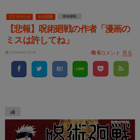
呪術廻戦
アニメ/マンガ
ネタ/話題
【悲報】呪術廻戦の作者「漫画の
ミスは許してね」
6
コメント
見る
2024/03/05 19:06
LINE