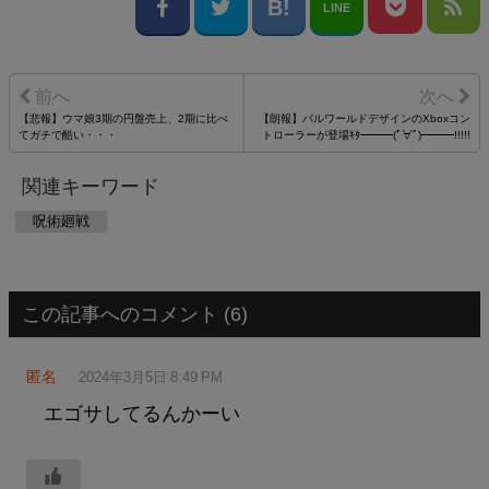
LINE
【悲報】ウマ娘3期の円盤売上、2期に比べ
【朗報】パルワールドデザインのXboxコン
てガチで酷い・・・
トローラーが登場ｷﾀ━━━(ﾟ∀ﾟ)━━━!!!!!
関連キーワード
呪術廻戦
この記事へのコメント (6)
匿名
2024年3月5日 8:49 PM
エゴサしてるんかーい