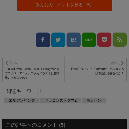
みんなのコメントを見る（5）
LINE
【疑問】文学、映画、絵画は芸術なのに何
【疑問】ゲームに「属性相性」のシステム
でラノベ、アニメ、二次元イラストは芸術
は本当に必要なのか？
扱いされないの？
関連キーワード
エルデンリング
ドラゴンズドグマ2
モンハン
この記事へのコメント (5)