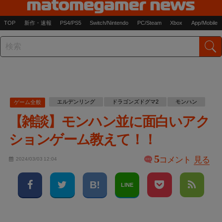
TOP
新作・速報
PS4/PS5
Switch/Nintendo
PC/Steam
Xbox
App/Mobile
エルデンリング
ドラゴンズドグマ2
モンハン
ゲーム全般
【雑談】モンハン並に面白いアク
ションゲーム教えて！！
5
コメント
見る
2024/03/03 12:04
LINE