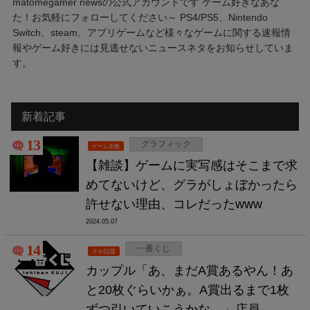
matomegamer newsの公式アカウントです ゲーム好きなあな
た！お気軽にフォローしてください～ PS4/PS5、Nintendo
Switch、steam、アプリゲームなど様々なゲームに関する速報情
報やゲーム好きには見逃せないニュースネタをお知らせしていま
す。
新着記事
13
グラフィック
ゲーム全般
【雑談】ゲームに実写感はそこまで求
めてないけど、グラがしょぼかったら
許せない理由、コレだったwww
2024.05.07
14
一番くじ
ネタ/話題
カップル「あ、まだA賞あるやん！あ
と20枚ぐらいかぁ。A賞出るまで1枚
ずつ引いていこうかな。」店員