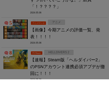
「！？？？？」
2024.05.06
5
アニメ
アニメ/マンガ
【画像】今期アニメの評価一覧、発
表！！！！
2024.05.06
8
HELLDIVERS 2
PC/Steam
【速報】Steam版「ヘルダイバー2」
のPSNアカウント連携必須アプデが撤
回に！！！
2024.05.06
8
モンハン
ゲーム全般
【質問】「モンスターハンター」の最
高傑作はけっきょくのところどれな