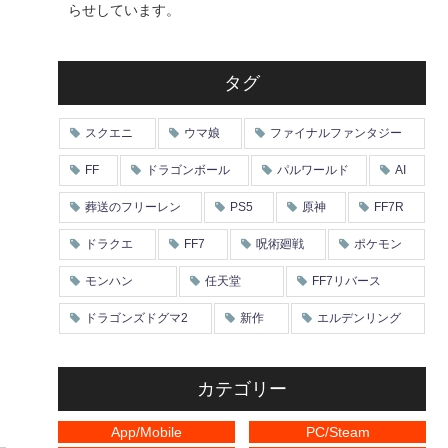
らせしています。
タグ
スクエニ
ウマ娘
ファイナルファンタジー
FF
ドラゴンボール
パルワールド
AI
葬送のフリーレン
PS5
原神
FF7R
ドラクエ
FF7
呪術廻戦
ポケモン
モンハン
任天堂
FF7リバース
ドラゴンズドグマ2
新作
エルデンリング
カテゴリー
App/Mobile
PC/Steam