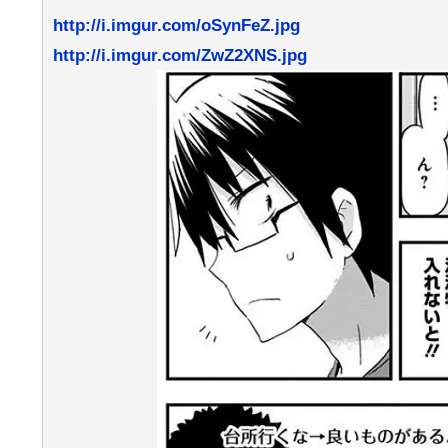
http://i.imgur.com/oSynFeZ.jpg
http://i.imgur.com/ZwZ2XNS.jpg