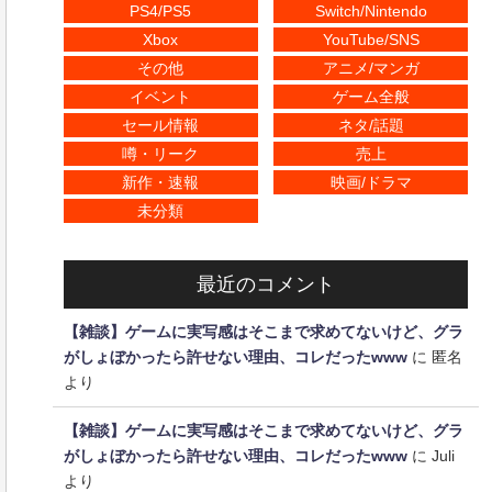
PS4/PS5
Switch/Nintendo
Xbox
YouTube/SNS
その他
アニメ/マンガ
イベント
ゲーム全般
セール情報
ネタ/話題
噂・リーク
売上
新作・速報
映画/ドラマ
未分類
最近のコメント
【雑談】ゲームに実写感はそこまで求めてないけど、グラ
がしょぼかったら許せない理由、コレだったwww
に
匿名
より
【雑談】ゲームに実写感はそこまで求めてないけど、グラ
がしょぼかったら許せない理由、コレだったwww
に
Juli
より