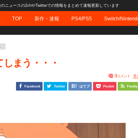
ュースの2chやTwitterでの情報をまとめて速報更新しています
TOP
新作・速報
PS4/PS5
Switch/Nintend
ん
てしまう・・・
3
コメント
見
Facebook
Twitter
はてブ
Pocket
Feedly