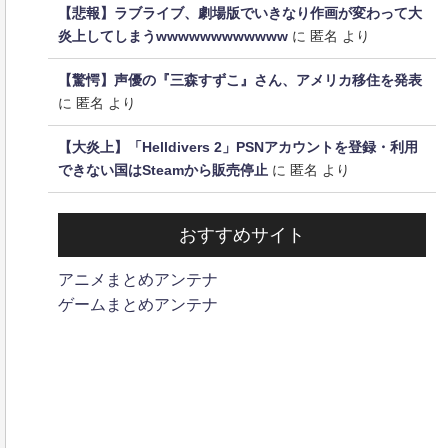
【悲報】ラブライブ、劇場版でいきなり作画が変わって大
炎上してしまうwwwwwwwwwwww
に
匿名
より
【驚愕】声優の『三森すずこ』さん、アメリカ移住を発表
に
匿名
より
【大炎上】「Helldivers 2」PSNアカウントを登録・利用
できない国はSteamから販売停止
に
匿名
より
おすすめサイト
アニメまとめアンテナ
ゲームまとめアンテナ