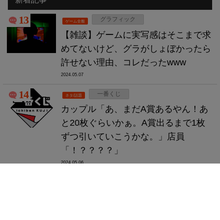
13
グラフィック
ゲーム全般
【雑談】ゲームに実写感はそこまで求
めてないけど、グラがしょぼかったら
許せない理由、コレだったwww
2024.05.07
14
一番くじ
ネタ/話題
カップル「あ、まだA賞あるやん！あ
と20枚ぐらいかぁ。A賞出るまで1枚
ずつ引いていこうかな。」店員
「！？？？？」
2024.05.06
5
アニメ
アニメ/マンガ
【画像】今期アニメの評価一覧、発
表！！！！