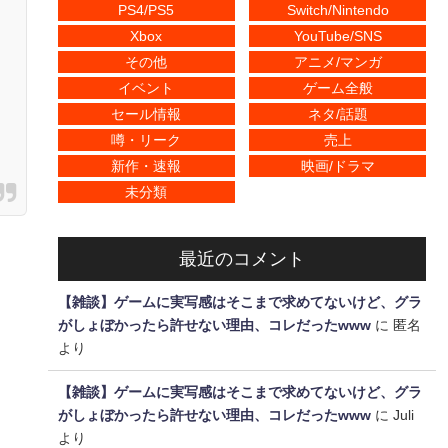
PS4/PS5
Switch/Nintendo
Xbox
YouTube/SNS
その他
アニメ/マンガ
イベント
ゲーム全般
セール情報
ネタ/話題
噂・リーク
売上
新作・速報
映画/ドラマ
未分類
最近のコメント
【雑談】ゲームに実写感はそこまで求めてないけど、グラ
がしょぼかったら許せない理由、コレだったwww
に
匿名
より
【雑談】ゲームに実写感はそこまで求めてないけど、グラ
がしょぼかったら許せない理由、コレだったwww
に
Juli
より