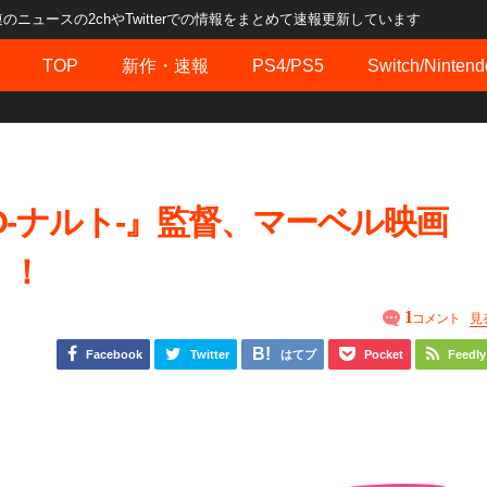
ュースの2chやTwitterでの情報をまとめて速報更新しています
TOP
新作・速報
PS4/PS5
Switch/Nintend
O-ナルト-』監督、マーベル映画
！！
1
コメント
見
Facebook
Twitter
はてブ
Pocket
Feedly