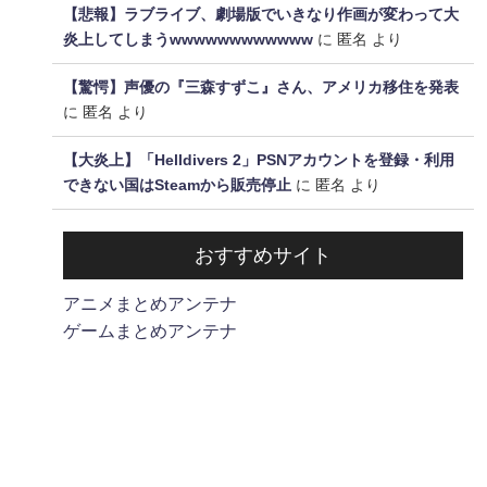
【悲報】ラブライブ、劇場版でいきなり作画が変わって大
炎上してしまうwwwwwwwwwwww
に
匿名
より
【驚愕】声優の『三森すずこ』さん、アメリカ移住を発表
に
匿名
より
【大炎上】「Helldivers 2」PSNアカウントを登録・利用
できない国はSteamから販売停止
に
匿名
より
おすすめサイト
アニメまとめアンテナ
ゲームまとめアンテナ