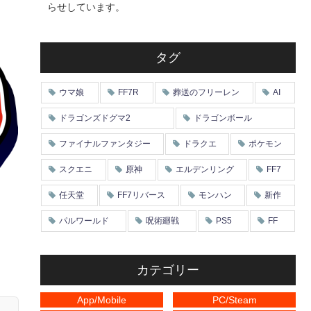
らせしています。
タグ
ウマ娘
FF7R
葬送のフリーレン
AI
ドラゴンズドグマ2
ドラゴンボール
ファイナルファンタジー
ドラクエ
ポケモン
スクエニ
原神
エルデンリング
FF7
任天堂
FF7リバース
モンハン
新作
パルワールド
呪術廻戦
PS5
FF
カテゴリー
App/Mobile
PC/Steam