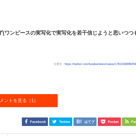
ず(ワンピースの実写化で実写化を若干信じようと思いつつ
引用元：
https://twitter.com/livedoornews/status/1761319008635
メントを見る（1）
Facebook
Twitter
はてブ
Pocket
Fe