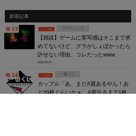
新着記事
13
グラフィック
ゲーム全般
【雑談】ゲームに実写感はそこまで求
めてないけど、グラがしょぼかったら
許せない理由、コレだったwww
2024.05.07
14
一番くじ
ネタ/話題
カップル「あ、まだA賞あるやん！あ
と20枚ぐらいかぁ。A賞出るまで1枚
ずつ引いていこうかな。」店員
「！？？？？」
2024.05.06
5
アニメ
アニメ/マンガ