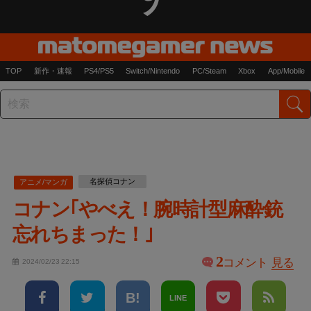
TOP
新作・速報
PS4/PS5
Switch/Nintendo
PC/Steam
Xbox
App/Mobile
名探偵コナン
アニメ/マンガ
コナン｢やべえ！腕時計型麻酔銃
忘れちまった！｣
2
コメント
見る
2024/02/23 22:15
LINE