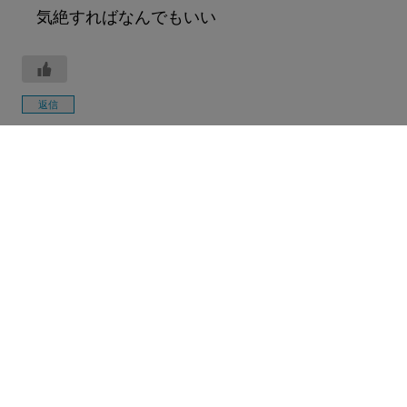
気絶すればなんでもいい
返信
Twitterフォローしてください
matomegamer news
@matomegamer
matomegamer newsの公式アカウントです ゲーム好きなあな
た！お気軽にフォローしてください～ PS4/PS5、Nintendo
Switch、steam、アプリゲームなど様々なゲームに関する速報情
報やゲーム好きには見逃せないニュースネタをお知らせしていま
す。