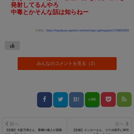
発射してるんやろ
中毒とかそんな話は知らねー
引用元：
https://hayabusa.open2ch.net/test/read.cgi/livejupiter/1708653550/
みんなのコメントを見る（2）
LINE
【悲報】大阪万博さん、重機の搬入が困難
【悲報】スシローさん、コラボ相手に寿司