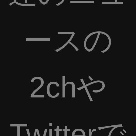
ースの
2chや
Twitterで