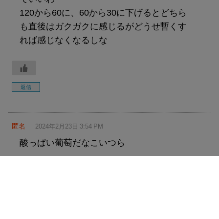
120から60に、60から30に下げるとどちら
も直後はガクガクに感じるがどうせ暫くす
れば感じなくなるしな
返信
匿名
2024年2月23日 3:54 PM
酸っぱい葡萄だなこいつら
返信