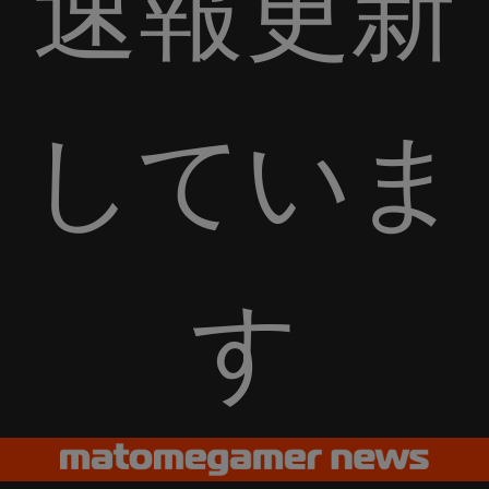
速報更新
していま
す