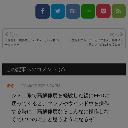
LINE
【話題】「魔界塔士Sa・Ga」という名作ゲ
【悲報】ブルーアーカイブさん、臨時メン
ームｗｗｗ
テナンスが始まってしまう
この記事へのコメント (7)
匿名
2024年2月23日 3:24 PM
シミュ系で高解像度を経験した後にFHDに
戻ってくると、マップやウインドウを操作
する時に「高解像度ならこんなに操作しな
くていいのに」と思うようになるぞ