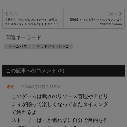
【新作】「ガンダムブレイカー4」が発表、
【画像】ちびまる子ちゃんのクラスのコイ
また俺ガンダムが作れるぞおおおお！！！
ツ誰やねんwwww
関連キーワード
ゲームパス
デッドアイランド2
この記事へのコメント (2)
匿名
2024年2月22日 2:38 PM
このゲームは武器のリソース管理やアビリ
ティが揃って楽しくなってきたタイミング
で終わるよ
ストーリーばっか追わずに自分で目的を作