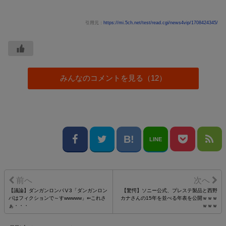
引用元：
https://mi.5ch.net/test/read.cgi/news4vip/1708424345/
みんなのコメントを見る（12）
LINE
【議論】ダンガンロンパⅤ3「ダンガンロン
【驚愕】ソニー公式、プレステ製品と西野
パはフィクションで～すwwwww」⇐これさ
カナさんの15年を並べる年表を公開ｗｗｗ
ぁ・・・
ｗｗｗ