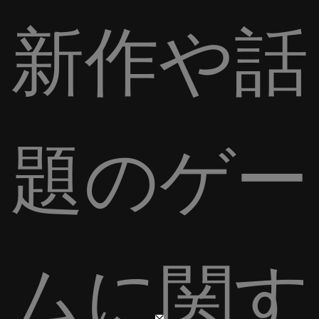
新作や話
題のゲー
ムに関す