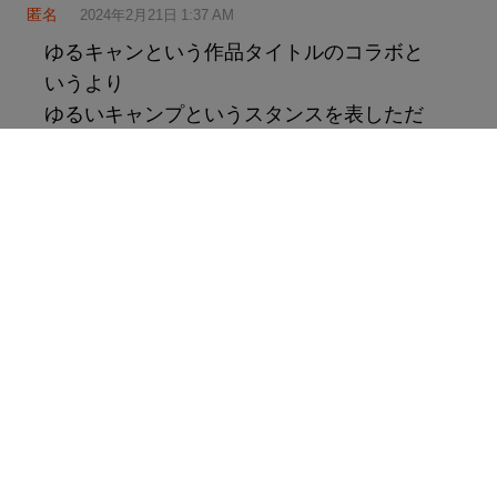
匿名
2024年2月21日 1:37 AM
ゆるキャンという作品タイトルのコラボと
いうより
ゆるいキャンプというスタンスを表しただ
けの言葉って感じだな
返信
匿名
2024年2月21日 1:44 AM
キャンプ系ユーチューバーが自作したスタ
ッフユニフォームみたい笑