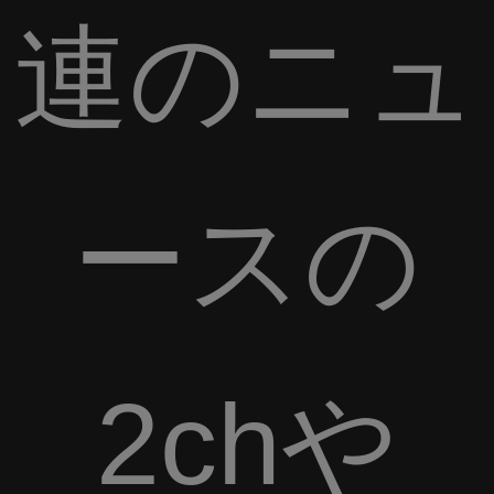
連のニュ
ースの
2chや