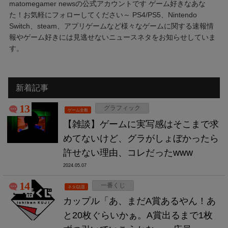
matomegamer newsの公式アカウントです ゲーム好きなあな
た！お気軽にフォローしてください～ PS4/PS5、Nintendo
Switch、steam、アプリゲームなど様々なゲームに関する速報情
報やゲーム好きには見逃せないニュースネタをお知らせしていま
す。
新着記事
13
グラフィック
ゲーム全般
【雑談】ゲームに実写感はそこまで求
めてないけど、グラがしょぼかったら
許せない理由、コレだったwww
2024.05.07
14
一番くじ
ネタ/話題
カップル「あ、まだA賞あるやん！あ
と20枚ぐらいかぁ。A賞出るまで1枚