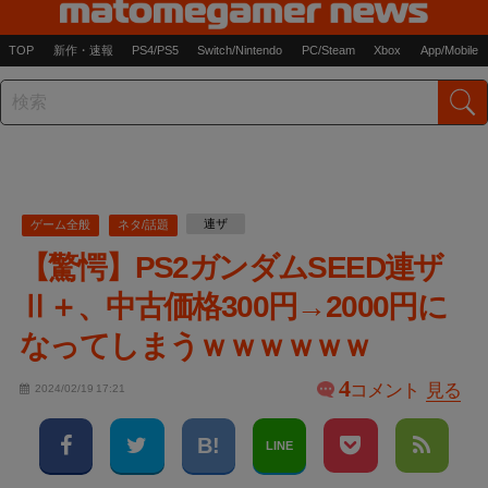
TOP
新作・速報
PS4/PS5
Switch/Nintendo
PC/Steam
Xbox
App/Mobile
連ザ
ゲーム全般
ネタ/話題
【驚愕】PS2ガンダムSEED連ザ
Ⅱ＋、中古価格300円→2000円に
なってしまうｗｗｗｗｗｗ
4
コメント
見る
2024/02/19 17:21
LINE