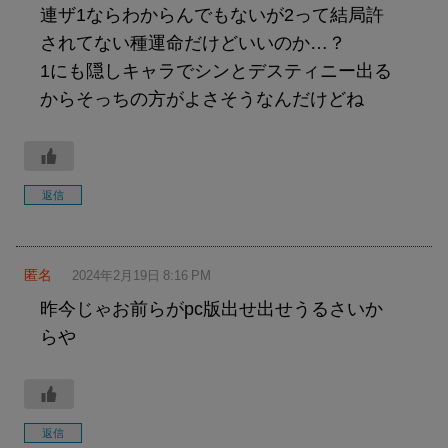
連ザ1ならわからんでもないが2って結局許
されてない種運命だけどいいのか…？
1にも隠しキャラでシンとデスティニー出る
からそっちの方がよさそうなんだけどね
返信
匿名
2024年2月19日 8:16 PM
昨今じゃお前らがpc版出せ出せうるさいか
らや
返信