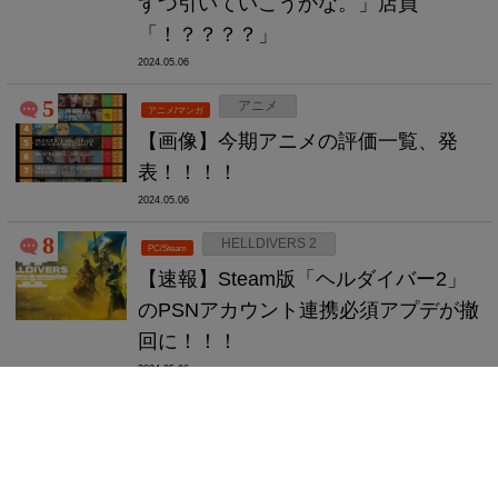
ずつ引いていこうかな。」店員
「！？？？？」
2024.05.06
5
アニメ
アニメ/マンガ
【画像】今期アニメの評価一覧、発
表！！！！
2024.05.06
8
HELLDIVERS 2
PC/Steam
【速報】Steam版「ヘルダイバー2」
のPSNアカウント連携必須アプデが撤
回に！！！
2024.05.06
8
モンハン
ゲーム全般
【質問】「モンスターハンター」の最
高傑作はけっきょくのところどれな