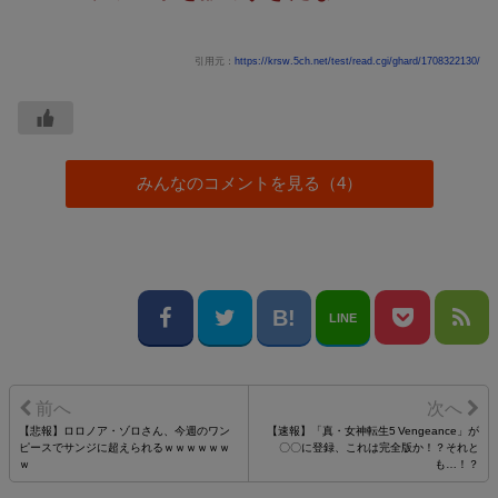
引用元：
https://krsw.5ch.net/test/read.cgi/ghard/1708322130/
みんなのコメントを見る（4）
LINE
【悲報】ロロノア・ゾロさん、今週のワン
【速報】「真・女神転生5 Vengeance」が
ピースでサンジに超えられるｗｗｗｗｗｗ
〇〇に登録、これは完全版か！？それと
ｗ
も…！？