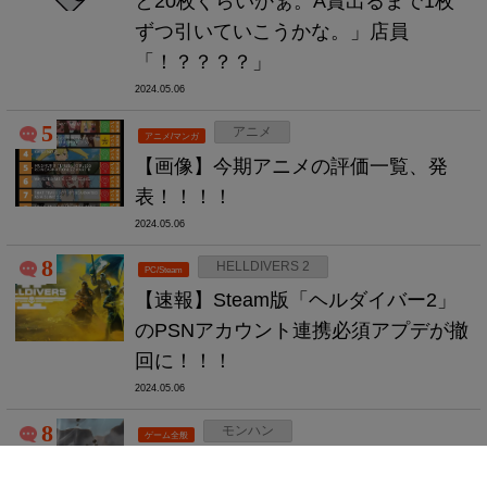
と20枚ぐらいかぁ。A賞出るまで1枚
ずつ引いていこうかな。」店員
「！？？？？」
2024.05.06
5
アニメ
アニメ/マンガ
【画像】今期アニメの評価一覧、発
表！！！！
2024.05.06
8
HELLDIVERS 2
PC/Steam
【速報】Steam版「ヘルダイバー2」
のPSNアカウント連携必須アプデが撤
回に！！！
2024.05.06
8
モンハン
ゲーム全般
【質問】「モンスターハンター」の最