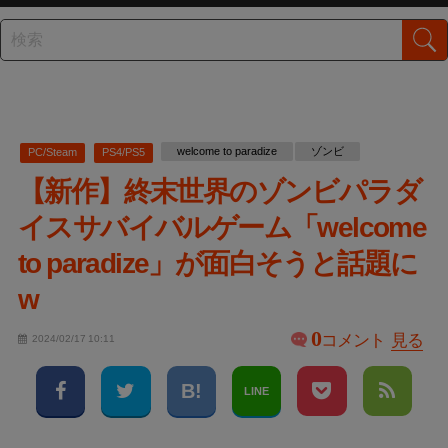
welcome to paradize
ゾンビ
PC/Steam
PS4/PS5
【新作】終末世界のゾンビパラダ
イスサバイバルゲーム「welcome
to paradize」が面白そうと話題に
w
0
コメント
見る
2024/02/17 10:11
LINE