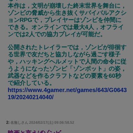
本作は，文明が崩壊した終末世界を舞台に，
ゾンビの脅威から生き抜くサバイバルアクシ
ョンRPGで，プレイヤーはゾンビを仲間に
できる。オンラインでは最大4人，オフライ
ンでは2人での協力プレイが可能だ。
公開されたトレイラーでは，ゾンビが徘徊す
る世界で友だちと協力しながら過ごす様子
や，ハッキングヘルメットで人間の命令に従
うようになったゾンビ「ゾンボット」の姿，
武器などを作るクラフトなどの要素を60秒
で紹介している。
https://www.4gamer.net/games/643/G0643
19/20240214040/
2:
名無しさん
2024/02/17(土) 09:06:58.52