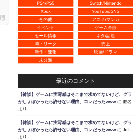
PS4/PS5
Switch/Nintendo
Xbox
YouTube/SNS
その他
アニメ/マンガ
イベント
ゲーム全般
セール情報
ネタ/話題
噂・リーク
売上
！
新作・速報
映画/ドラマ
未分類
最近のコメント
【雑談】ゲームに実写感はそこまで求めてないけど、グラ
がしょぼかったら許せない理由、コレだったwww
に
匿名
より
【雑談】ゲームに実写感はそこまで求めてないけど、グラ
がしょぼかったら許せない理由、コレだったwww
に
Juli
より