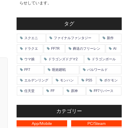
らせしています。
タグ
スクエニ
ファイナルファンタジー
新作
ドラクエ
FF7R
葬送のフリーレン
AI
ウマ娘
ドラゴンズドグマ2
ドラゴンボール
FF7
呪術廻戦
パルワールド
エルデンリング
モンハン
PS5
ポケモン
任天堂
FF
原神
FF7リバース
カテゴリー
App/Mobile
PC/Steam