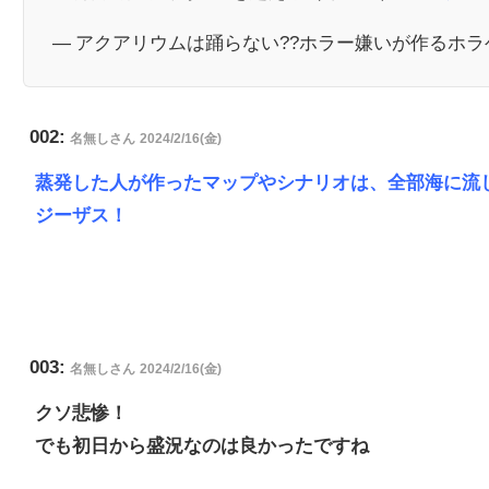
— アクアリウムは踊らない??ホラー嫌いが作るホラゲ (@
002:
名無しさん
2024/2/16(金)
蒸発した人が作ったマップやシナリオは、全部海に流
ジーザス！
003:
名無しさん
2024/2/16(金)
クソ悲惨！
でも初日から盛況なのは良かったですね