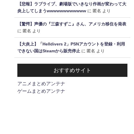
【悲報】ラブライブ、劇場版でいきなり作画が変わって大
炎上してしまうwwwwwwwwwwww
に
匿名
より
【驚愕】声優の『三森すずこ』さん、アメリカ移住を発表
に
匿名
より
【大炎上】「Helldivers 2」PSNアカウントを登録・利用
できない国はSteamから販売停止
に
匿名
より
おすすめサイト
アニメまとめアンテナ
ゲームまとめアンテナ