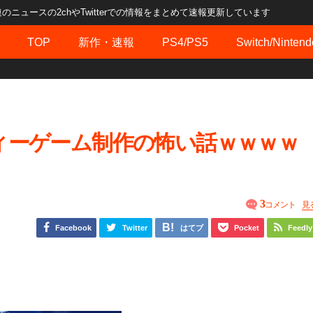
ュースの2chやTwitterでの情報をまとめて速報更新しています
TOP
新作・速報
PS4/PS5
Switch/Nintend
ィーゲーム制作の怖い話ｗｗｗｗ
3
コメント
見
Facebook
Twitter
はてブ
Pocket
Feedly