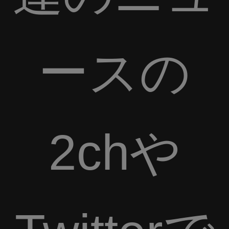
ースの
2chや