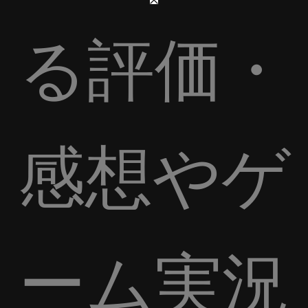
る評価・
感想やゲ
ーム実況