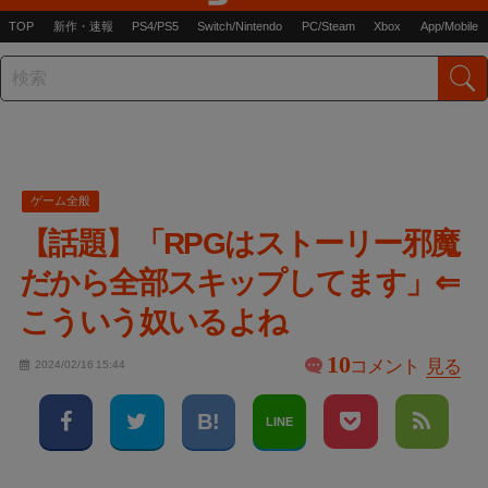
TOP
新作・速報
PS4/PS5
Switch/Nintendo
PC/Steam
Xbox
App/Mobile
ゲーム全般
【話題】「RPGはストーリー邪魔
だから全部スキップしてます」⇐
こういう奴いるよね
10
コメント
見る
2024/02/16 15:44
LINE