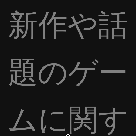
新作や話
題のゲー
ムに関す