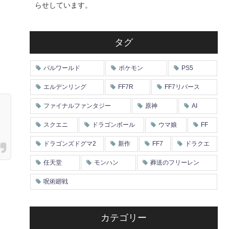
らせしています。
タグ
パルワールド
ポケモン
PS5
エルデンリング
FF7R
FF7リバース
ファイナルファンタジー
原神
AI
スクエニ
ドラゴンボール
ウマ娘
FF
ドラゴンズドグマ2
新作
FF7
ドラクエ
任天堂
モンハン
葬送のフリーレン
呪術廻戦
カテゴリー