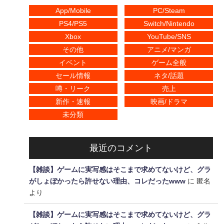
App/Mobile
PC/Steam
PS4/PS5
Switch/Nintendo
Xbox
YouTube/SNS
その他
アニメ/マンガ
イベント
ゲーム全般
セール情報
ネタ/話題
噂・リーク
売上
新作・速報
映画/ドラマ
未分類
最近のコメント
【雑談】ゲームに実写感はそこまで求めてないけど、グラ
がしょぼかったら許せない理由、コレだったwww
に
匿名
より
【雑談】ゲームに実写感はそこまで求めてないけど、グラ