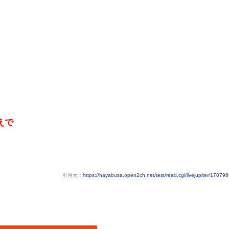
えで
引用元：
https://hayabusa.open2ch.net/test/read.cgi/livejupiter/17079