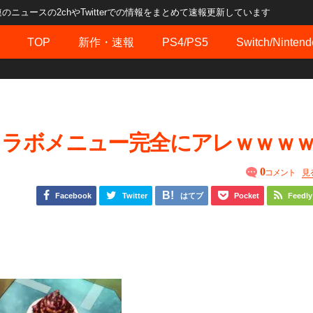
ュースの2chやTwitterでの情報をまとめて速報更新しています
TOP
新作・速報
PS4/PS5
Switch/Nintend
のコラボメニュー完全にアレｗｗｗ
0
コメント
見
Facebook
Twitter
はてブ
Pocket
Feedly