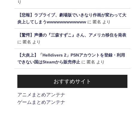
り
【悲報】ラブライブ、劇場版でいきなり作画が変わって大
炎上してしまうwwwwwwwwwwww
に
匿名
より
【驚愕】声優の『三森すずこ』さん、アメリカ移住を発表
に
匿名
より
【大炎上】「Helldivers 2」PSNアカウントを登録・利用
できない国はSteamから販売停止
に
匿名
より
おすすめサイト
アニメまとめアンテナ
ゲームまとめアンテナ