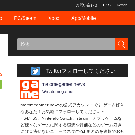
お問い合わせ
RSS
Twitter
o
PC/Steam
Xbox
App/Mobile
ｗ
Twitterフォローしてください
る
matomegamer news
@matomegamer
matomegamer newsの公式アカウントです ゲーム好き
なあなた！お気軽にフォローしてください～
PS4/PS5、Nintendo Switch、steam、アプリゲームな
ど様々なゲームに関する感想や評価などのゲーム好き
には見逃せないニュースネタの2chまとめを速報でお知