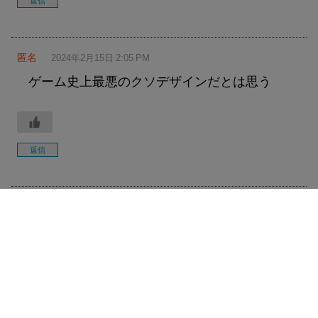
返信
匿名
2024年2月15日 2:05 PM
ゲーム史上最悪のクソデザインだとは思う
返信
匿名
2024年2月15日 2:45 PM
歴代のPSのなかでPS5が一番満足度高いわ
返信