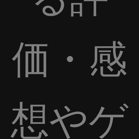
価・感
想やゲ