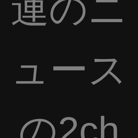
連のニ
ュース
の2ch