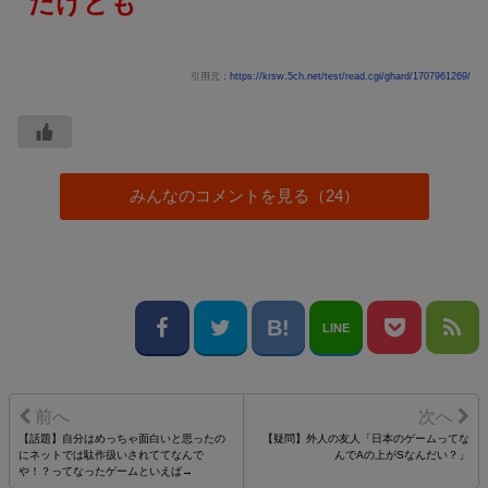
だけども
引用元：
https://krsw.5ch.net/test/read.cgi/ghard/1707961269/
みんなのコメントを見る（24）
LINE
【話題】自分はめっちゃ面白いと思ったの
【疑問】外人の友人「日本のゲームってな
にネットでは駄作扱いされててなんで
んでAの上がSなんだい？」
や！？ってなったゲームといえば→