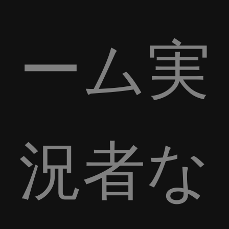
ーム実
況者な