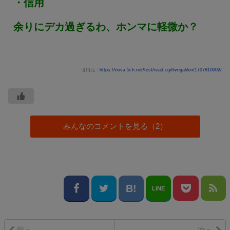
・信用
余りにデカ過ぎるわ、ホンマに軽微か？
引用元：
https://nova.5ch.net/test/read.cgi/livegalileo/1707810002/
みんなのコメントを見る（2）
LINE