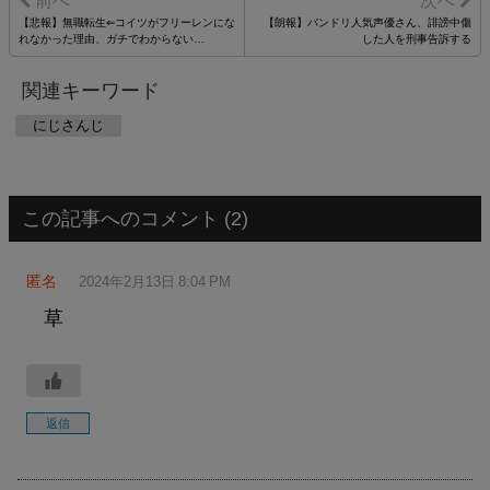
【悲報】無職転生⇐コイツがフリーレンにな
【朗報】バンドリ人気声優さん、誹謗中傷
れなかった理由、ガチでわからない…
した人を刑事告訴する
関連キーワード
にじさんじ
この記事へのコメント (2)
匿名
2024年2月13日 8:04 PM
草
返信