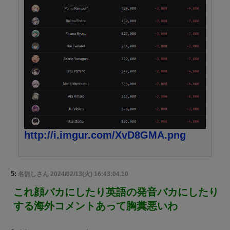
http://i.imgur.com/XvD8GMA.png
5:
名無しさん
2024/02/13(火) 16:43:04.10
これ顔バカにしたり英語の発音バカにしたり
する海外コメントあって胸糞悪いわ