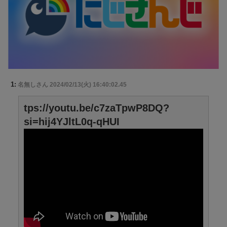
1:
名無しさん
2024/02/13(火) 16:40:02.45
tps://youtu.be/c7zaTpwP8DQ?
si=hij4YJltL0q-qHUI