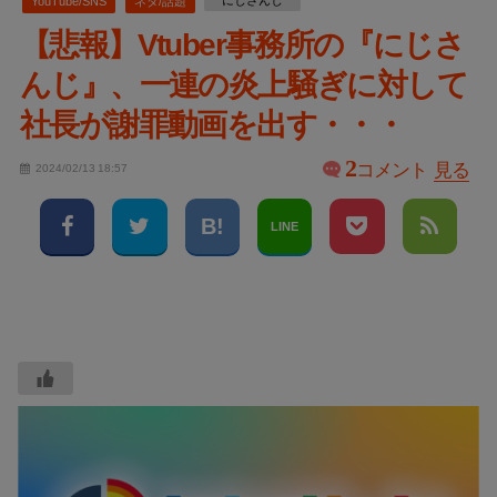
にじさんじ
YouTube/SNS
ネタ/話題
【悲報】Vtuber事務所の『にじさ
んじ』、一連の炎上騒ぎに対して
社長が謝罪動画を出す・・・
2
コメント
見る
2024/02/13 18:57
LINE