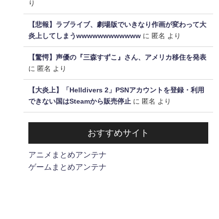
り
【悲報】ラブライブ、劇場版でいきなり作画が変わって大
炎上してしまうwwwwwwwwwwww
に
匿名
より
【驚愕】声優の『三森すずこ』さん、アメリカ移住を発表
に
匿名
より
【大炎上】「Helldivers 2」PSNアカウントを登録・利用
できない国はSteamから販売停止
に
匿名
より
おすすめサイト
アニメまとめアンテナ
ゲームまとめアンテナ