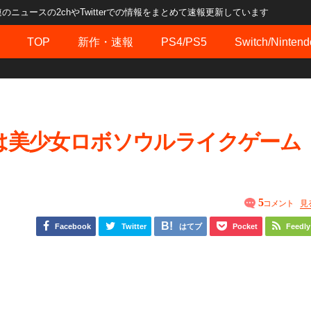
ュースの2chやTwitterでの情報をまとめて速報更新しています
TOP
新作・速報
PS4/PS5
Switch/Nintend
は美少女ロボソウルライクゲーム
5
コメント
見
Facebook
Twitter
はてブ
Pocket
Feedly