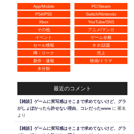
App/Mobile
PC/Steam
PS4/PS5
Switch/Nintendo
Xbox
YouTube/SNS
その他
アニメ/マンガ
イベント
ゲーム全般
セール情報
ネタ/話題
噂・リーク
売上
新作・速報
映画/ドラマ
未分類
最近のコメント
【雑談】ゲームに実写感はそこまで求めてないけど、グラ
がしょぼかったら許せない理由、コレだったwww
に
匿名
より
【雑談】ゲームに実写感はそこまで求めてないけど、グラ