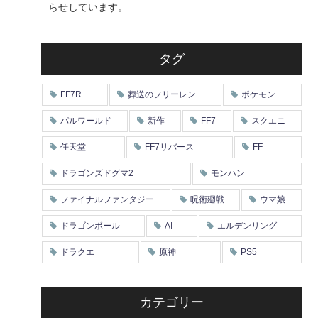
らせしています。
タグ
FF7R
葬送のフリーレン
ポケモン
パルワールド
新作
FF7
スクエニ
任天堂
FF7リバース
FF
ドラゴンズドグマ2
モンハン
ファイナルファンタジー
呪術廻戦
ウマ娘
ドラゴンボール
AI
エルデンリング
ドラクエ
原神
PS5
カテゴリー