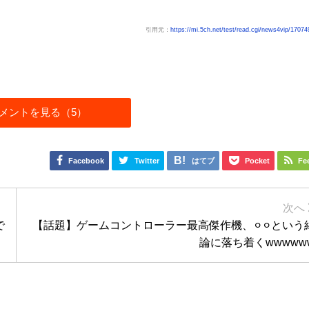
引用元：
https://mi.5ch.net/test/read.cgi/news4vip/1707
メントを見る（5）
Facebook
Twitter
はてブ
Pocket
Fe
で
【話題】ゲームコントローラー最高傑作機、⚪︎⚪︎という
論に落ち着くwwwww