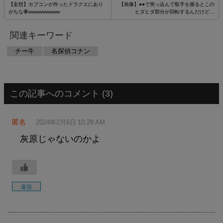
【妄想】カプコンが作ったドラクエにあり
【画像】●●で突っ込んで取手を握るとこの
がちな事wwwwwwwww
ヒダヒダ部分が回転するんだけど…
関連キーワード
チー牛
名探偵コナン
この記事へのコメント (3)
匿名
2024年2月6日 10:28 AM
灰原じゃないのかよ
返信