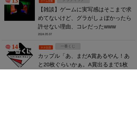
13
ゲーム全般
【雑談】ゲームに実写感はそこまで求
めてないけど、グラがしょぼかったら
許せない理由、コレだったwww
2024.05.07
14
一番くじ
ネタ/話題
カップル「あ、まだA賞あるやん！あ
と20枚ぐらいかぁ。A賞出るまで1枚
ずつ引いていこうかな。」店員
「！？？？？」
2024.05.06
5
アニメ
アニメ/マンガ
【画像】今期アニメの評価一覧、発
表！！！！
2024.05.06