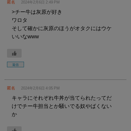
匿名
2024年2月6日 2:49 PM
>チー牛は灰原が好き
ワロタ
そして確かに灰原のほうがオタクにはウケ
いいなwww
返信
匿名
2024年2月6日 4:05 PM
キャラにそれぞれ牛丼が当てられたってだ
けでチー牛担当とか騒いでる奴やばくない
か