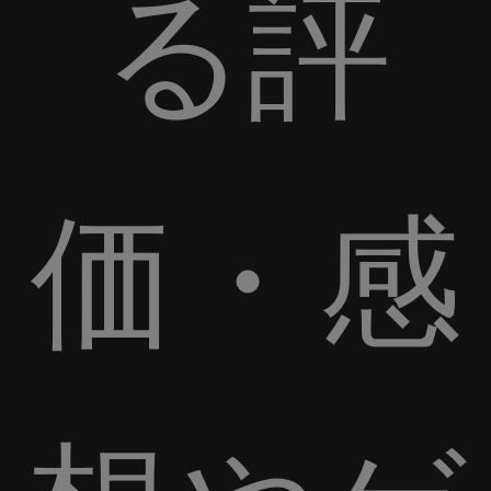
る評
価・感