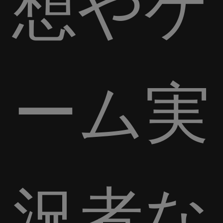
想やゲ
ーム実
況者な