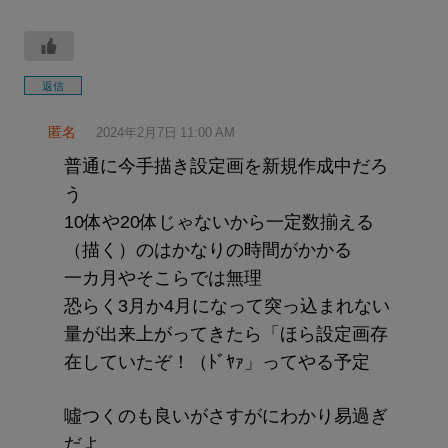
返信
匿名
2024年2月7日 11:00 AM
普通に今手描き設定画を新規作成中だろ
う
10体や20体じゃないから一定数揃える
（描く）のはかなりの時間がかかる
一カ月やそこらでは無理
恐らく3月か4月になって突っ込まれない
量が出来上がってきたら「ほら設定画存
在していたぞ！（ﾄﾞﾔｧ」ってやる予定
噓つくのも良いがさすがにわかり易過ぎ
だよ