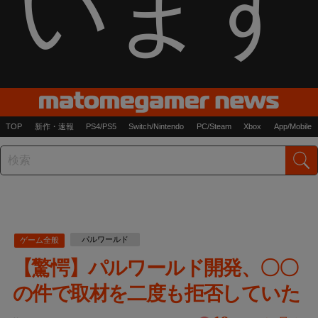
います
TOP
新作・速報
PS4/PS5
Switch/Nintendo
PC/Steam
Xbox
App/Mobile
パルワールド
ゲーム全般
【驚愕】パルワールド開発、〇〇
の件で取材を二度も拒否していた