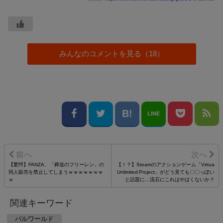
みんなのコメントを見る（18）
LINE
【驚愕】FANZA、「葬送のフリーレン」の
【！？】Steamのアクションゲーム「Virtua
同人販売を禁止してしまうｗｗｗｗｗｗｗ
Unlimited Project」がどう見ても〇〇っぽい
ｗ
と話題に…流石にこれはやばくないか？
関連キーワード
パルワールド