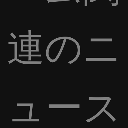
連のニ
ュース