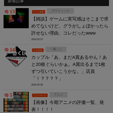
新着記事
13
グラフィック
ゲーム全般
【雑談】ゲームに実写感はそこまで求
めてないけど、グラがしょぼかったら
許せない理由、コレだったwww
2024.05.07
14
一番くじ
ネタ/話題
カップル「あ、まだA賞あるやん！あ
と20枚ぐらいかぁ。A賞出るまで1枚
ずつ引いていこうかな。」店員
「！？？？？」
2024.05.06
5
アニメ
アニメ/マンガ
【画像】今期アニメの評価一覧、発
表！！！！