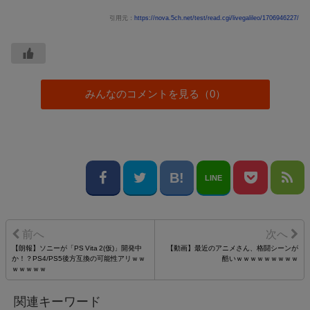
引用元：
https://nova.5ch.net/test/read.cgi/livegalileo/1706946227/
みんなのコメントを見る（0）
LINE
【朗報】ソニーが「PS Vita 2(仮)」開発中
【動画】最近のアニメさん、格闘シーンが
か！？PS4/PS5後方互換の可能性アリｗｗ
酷いｗｗｗｗｗｗｗｗｗ
ｗｗｗｗｗ
関連キーワード