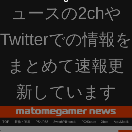
ュースの2chや
Twitterでの情報を
まとめて速報更
新しています
TOP
新作・速報
PS4/PS5
Switch/Nintendo
PC/Steam
Xbox
App/Mobile