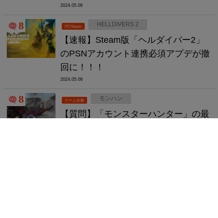
2024.05.06
8
HELLDIVERS 2
PC/Steam
【速報】Steam版「ヘルダイバー2」
のPSNアカウント連携必須アプデが撤
回に！！！
2024.05.06
8
モンハン
ゲーム全般
【質問】「モンスターハンター」の最
高傑作はけっきょくのところどれな
の？
2024.05.06
最近のコメント
【雑談】ゲームに実写感はそこまで求めてないけど、グラがし
ょぼかったら許せない理由、コレだったwww
に
匿名
より