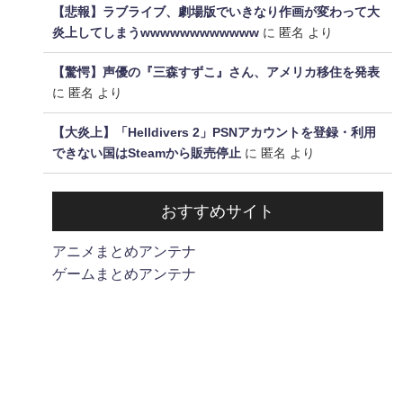
【悲報】ラブライブ、劇場版でいきなり作画が変わって大
炎上してしまうwwwwwwwwwwww
に
匿名
より
【驚愕】声優の『三森すずこ』さん、アメリカ移住を発表
に
匿名
より
【大炎上】「Helldivers 2」PSNアカウントを登録・利用
できない国はSteamから販売停止
に
匿名
より
おすすめサイト
アニメまとめアンテナ
ゲームまとめアンテナ