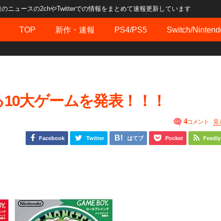
ュースの2chやTwitterでの情報をまとめて速報更新しています
TOP
新作・速報
PS4/PS5
Switch/Nintend
10大ゲームを発表！！！
4
コメント
見
Facebook
Twitter
はてブ
Pocket
Feedly