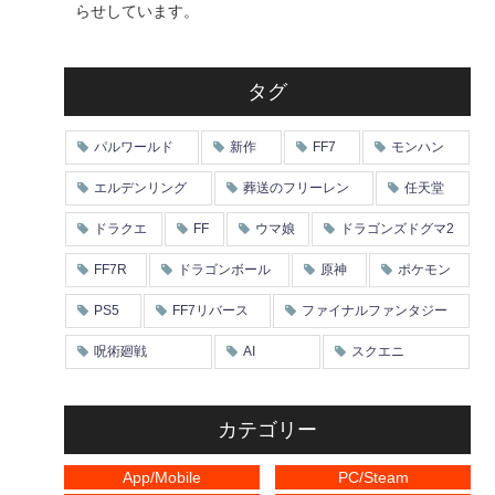
らせしています。
タグ
パルワールド
新作
FF7
モンハン
エルデンリング
葬送のフリーレン
任天堂
ドラクエ
FF
ウマ娘
ドラゴンズドグマ2
FF7R
ドラゴンボール
原神
ポケモン
PS5
FF7リバース
ファイナルファンタジー
呪術廻戦
AI
スクエニ
カテゴリー
App/Mobile
PC/Steam