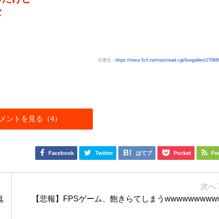
な
引用元：
https://nova.5ch.net/test/read.cgi/livegalileo/1706
メントを見る（4）
Facebook
Twitter
はてブ
Pocket
Fe
鬼
【悲報】FPSゲーム、飽きらてしまうwwwwwwwww