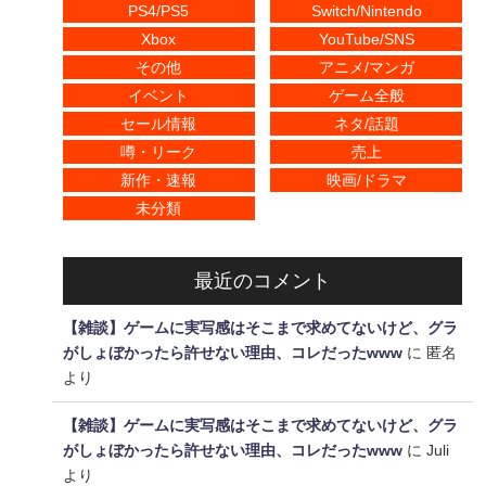
PS4/PS5
Switch/Nintendo
Xbox
YouTube/SNS
その他
アニメ/マンガ
イベント
ゲーム全般
セール情報
ネタ/話題
噂・リーク
売上
新作・速報
映画/ドラマ
未分類
最近のコメント
【雑談】ゲームに実写感はそこまで求めてないけど、グラ
がしょぼかったら許せない理由、コレだったwww
に
匿名
より
【雑談】ゲームに実写感はそこまで求めてないけど、グラ
がしょぼかったら許せない理由、コレだったwww
に
Juli
より