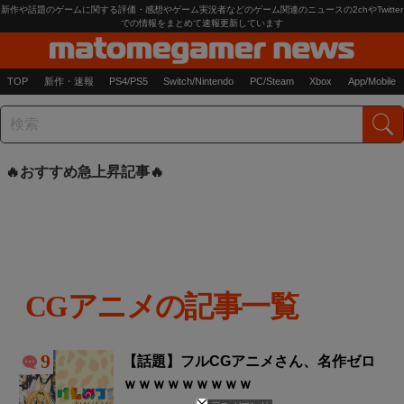
新作や話題のゲームに関する評価・感想やゲーム実況者などのゲーム関連のニュースの2chやTwitter
での情報をまとめて速報更新しています
TOP
新作・速報
PS4/PS5
Switch/Nintendo
PC/Steam
Xbox
App/Mobile
おすすめ急上昇記事
CGアニメの記事一覧
9
【話題】フルCGアニメさん、名作ゼロ
ｗｗｗｗｗｗｗｗｗ