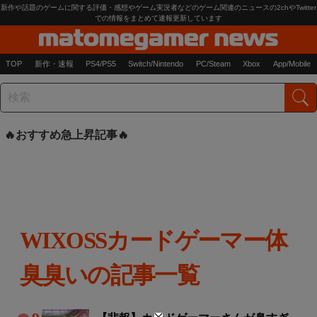
新作や話題のゲームに関する評価・感想やゲーム実況者などのゲーム関連のニュースの2chやTwitter
での情報をまとめて速報更新しています
TOP
新作・速報
PS4/PS5
Switch/Nintendo
PC/Steam
Xbox
App/Mobile
おすすめ急上昇記事
WIXOSSカードゲーマー体
臭臭いの記事一覧