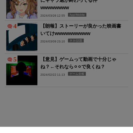
wwwwwwww
App/Mobile
2024/03/26 12:55
4
【朗報】ストーリーが良かった映画書
いてけwwwwwwwwww
ネタ/話題
2024/03/09 23:10
5
【意見】ゲームって動画で十分じゃ
ね？←それなら⚪︎⚪︎で良くね？
ゲーム全般
2024/02/22 11:13