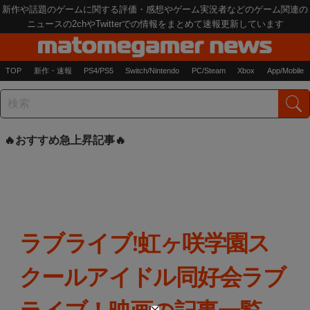
新作や話題のゲームに関する評価・感想やゲーム実況者などのゲーム関連の
ニュースの2chやTwitterでの情報をまとめて速報更新しています
TOP
新作・速報
PS4/PS5
Switch/Nintendo
PC/Steam
Xbox
App/Mobile
おすすめ急上昇記事
ラブライブ!虹ヶ咲学園ス
クールアイドル同好会ラブ