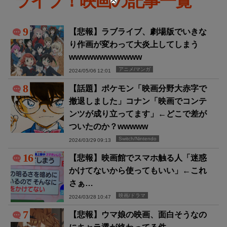
ライブ！映画の記事一覧
9
【悲報】ラブライブ、劇場版でいきな
り作画が変わって大炎上してしまう
wwwwwwwwwwww
アニメ/マンガ
2024/05/06 12:01
8
【話題】ポケモン「映画分野大赤字で
撤退しました」コナン「映画でコンテ
ンツが成り立ってます」←どこで差が
ついたのか？wwwww
Switch/Nintendo
2024/03/29 09:13
16
【悲報】映画館でスマホ触る人「迷惑
かけてないから使ってもいい」←これ
さぁ…
映画/ドラマ
2024/03/28 10:47
7
【悲報】ウマ娘の映画、面白そうなの
にキャラ選が終わってる件