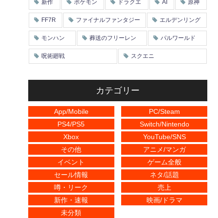
新作
ポケモン
ドラクエ
AI
原神
FF7R
ファイナルファンタジー
エルデンリング
モンハン
葬送のフリーレン
パルワールド
呪術廻戦
スクエニ
カテゴリー
App/Mobile
PC/Steam
PS4/PS5
Switch/Nintendo
Xbox
YouTube/SNS
その他
アニメ/マンガ
イベント
ゲーム全般
セール情報
ネタ/話題
噂・リーク
売上
新作・速報
映画/ドラマ
未分類