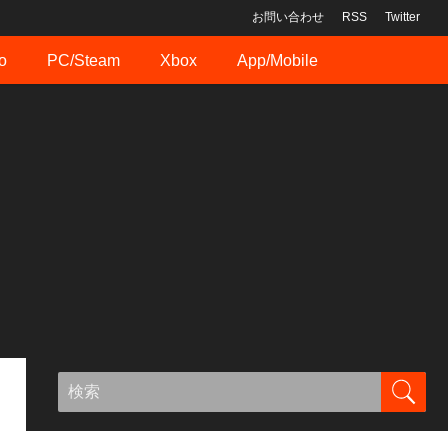
お問い合わせ
RSS
Twitter
o
PC/Steam
Xbox
App/Mobile