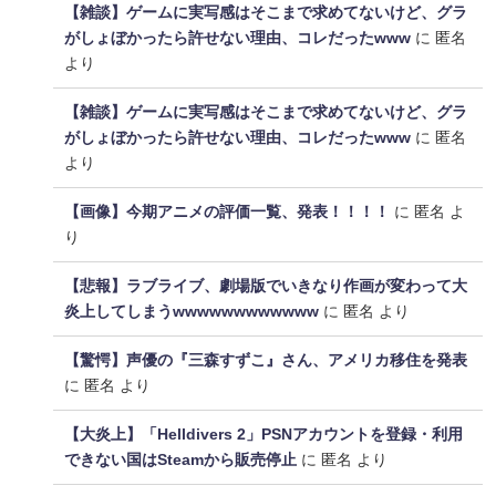
【雑談】ゲームに実写感はそこまで求めてないけど、グラ
がしょぼかったら許せない理由、コレだったwww
に
匿名
より
【雑談】ゲームに実写感はそこまで求めてないけど、グラ
がしょぼかったら許せない理由、コレだったwww
に
匿名
より
【画像】今期アニメの評価一覧、発表！！！！
に
匿名
よ
り
【悲報】ラブライブ、劇場版でいきなり作画が変わって大
炎上してしまうwwwwwwwwwwww
に
匿名
より
【驚愕】声優の『三森すずこ』さん、アメリカ移住を発表
に
匿名
より
【大炎上】「Helldivers 2」PSNアカウントを登録・利用
できない国はSteamから販売停止
に
匿名
より