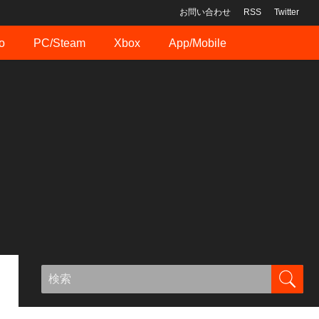
お問い合わせ
RSS
Twitter
o
PC/Steam
Xbox
App/Mobile