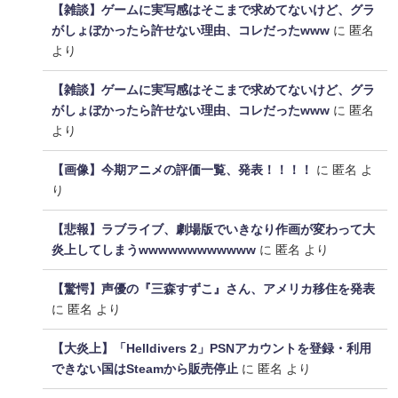
【雑談】ゲームに実写感はそこまで求めてないけど、グラ
がしょぼかったら許せない理由、コレだったwww
に
匿名
より
【雑談】ゲームに実写感はそこまで求めてないけど、グラ
がしょぼかったら許せない理由、コレだったwww
に
匿名
より
【画像】今期アニメの評価一覧、発表！！！！
に
匿名
よ
り
【悲報】ラブライブ、劇場版でいきなり作画が変わって大
炎上してしまうwwwwwwwwwwww
に
匿名
より
【驚愕】声優の『三森すずこ』さん、アメリカ移住を発表
に
匿名
より
【大炎上】「Helldivers 2」PSNアカウントを登録・利用
できない国はSteamから販売停止
に
匿名
より