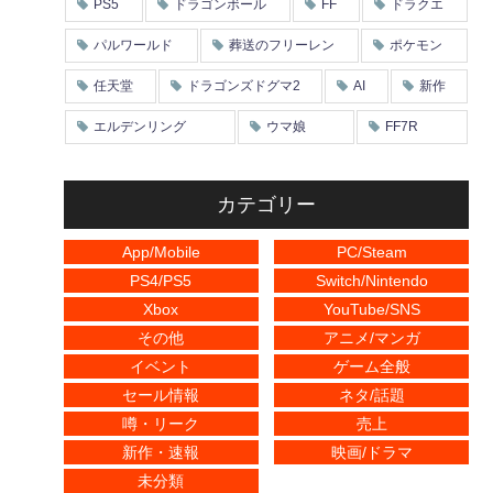
PS5
ドラゴンボール
FF
ドラクエ
パルワールド
葬送のフリーレン
ポケモン
任天堂
ドラゴンズドグマ2
AI
新作
エルデンリング
ウマ娘
FF7R
カテゴリー
App/Mobile
PC/Steam
PS4/PS5
Switch/Nintendo
Xbox
YouTube/SNS
その他
アニメ/マンガ
イベント
ゲーム全般
セール情報
ネタ/話題
噂・リーク
売上
新作・速報
映画/ドラマ
未分類