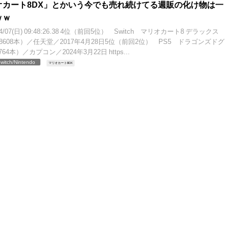
オカート8DX」とかいう今でも売れ続けてる週販の化け物は一
ｗｗ
04/07(日) 09:48:26.38 4位（前回5位） Switch マリオカート8 デラックス
6万8608本）／任天堂／2017年4月28日5位（前回2位） PS5 ドラゴンズドグ
764本）／カプコン／2024年3月22日 https...
witch/Nintendo
マリオカート8DX